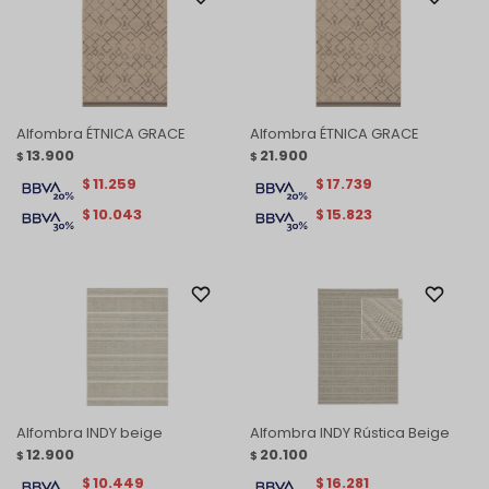
Alfombra ÉTNICA GRACE
Alfombra ÉTNICA GRACE
13.900
21.900
$
$
11.259
17.739
$
$
10.043
15.823
$
$
Alfombra INDY beige
Alfombra INDY Rústica Beige
12.900
20.100
$
$
10.449
16.281
$
$