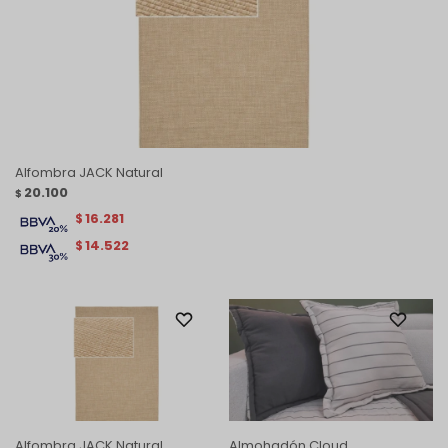
Alfombra JACK Natural
20.100
$
16.281
$
14.522
$
Alfombra JACK Natural
Almohadón Cloud