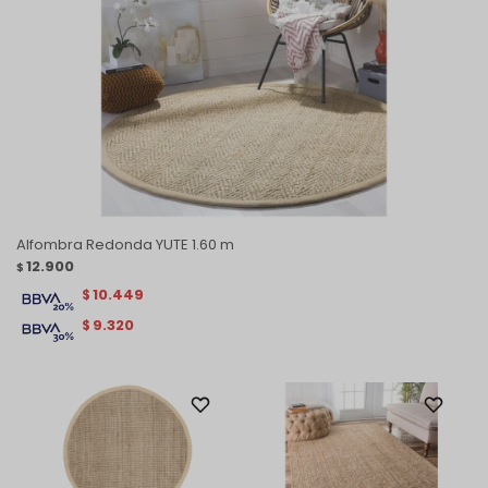
Alfombra Redonda YUTE 1.60 m
12.900
$
10.449
$
9.320
$