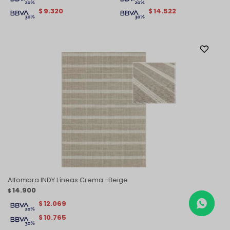
9.320
14.522
$
$
Alfombra INDY Líneas Crema -Beige
14.900
$
12.069
$
10.765
$