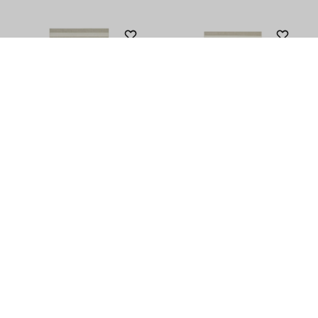
Alfombra PRISMA Rayas Marrón
Alfombra PRISMA Rayas Marrón
y Beige
Beige
12.900
12.900
$
$
10.449
10.449
$
$
9.320
9.320
$
$