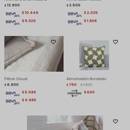
12.900
2.500
$
$
10.449
2.025
$
$
9.320
1.806
$
$
Pillow Cloud
Almohadón Bordado
6.900
750
1.500
$
$
$
5.589
600
$
$
4.985
$