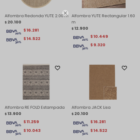

Alfombra Redonda YUTE 2.00 m
Alfombra YUTE Rectangular 1.60
20.100
m
$
12.900
$
16.281
$
10.449
$
14.522
$
9.320
$
Alfombra RE FOLD Estampada
Alfombra JACK Lisa
13.900
20.100
$
$
11.259
16.281
$
$
10.043
14.522
$
$