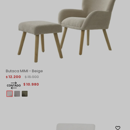
Butaca MIMI - Beige
12.200
16.900
$
$
10.980
$