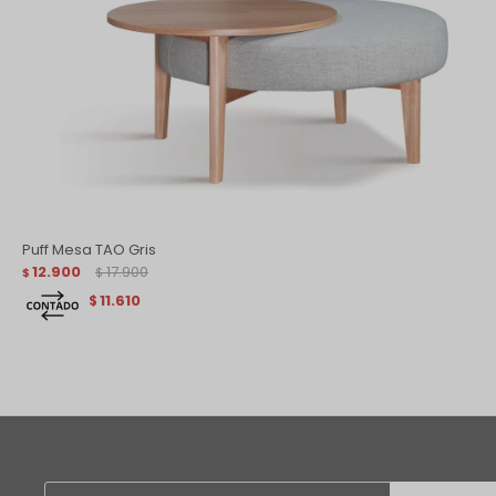
Puff Mesa TAO Gris
12.900
17.900
$
$
11.610
$