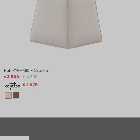
Puff PYRAMID - Crema
3.500
4.300
$
$
2.975
$