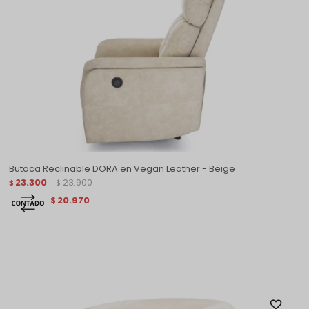
Butaca Reclinable DORA en Vegan Leather - Beige
23.300
23.900
$
$
20.970
$