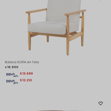
Butaca SOFIA en Tela
16.900
$
13.689
$
12.210
$