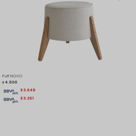
Puff NOVO
4.500
$
3.645
$
3.251
$