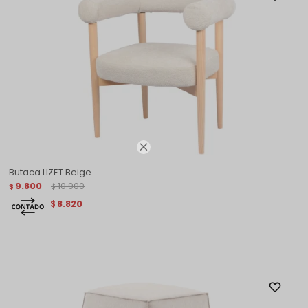

Butaca LIZET Beige
9.800
10.900
$
$
8.820
$