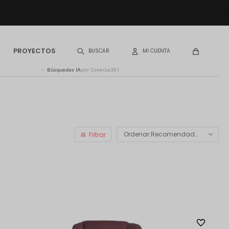
PROYECTOS
✨
Búsquedas IA
por Conecta361
Recomendados