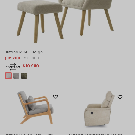
Butaca MIMI - Beige
12.200
16.900
$
$
10.980
$