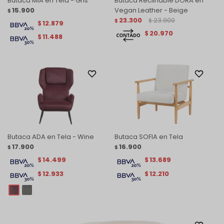
Butaca MIA en Tela - Gris
Butaca Reclinable DORA en
15.900
Vegan Leather - Beige
$
23.300
23.900
$
$
12.879
$
20.970
$
11.488
$
Butaca ADA en Tela - Wine
Butaca SOFIA en Tela
17.900
16.900
$
$
14.499
13.689
$
$
12.933
12.210
$
$