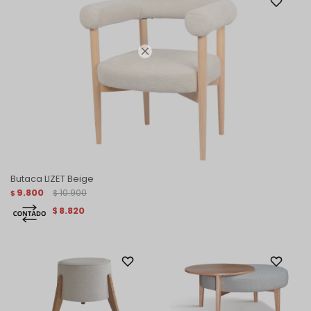

Butaca LIZET Beige
9.800
10.900
$
$
8.820
$