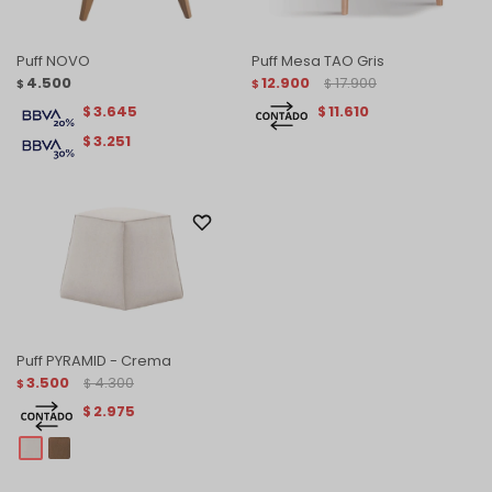
Puff NOVO
Puff Mesa TAO Gris
4.500
12.900
17.900
$
$
$
3.645
11.610
$
$
3.251
$
Puff PYRAMID - Crema
3.500
4.300
$
$
2.975
$