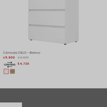
Cómoda CIELO - Blanco
5.900
6.900
$
$
4.720
$