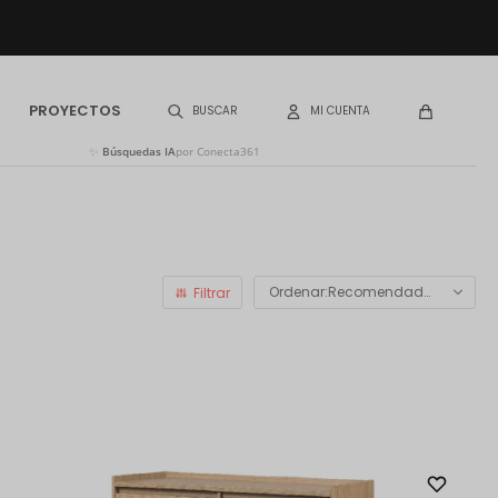
PROYECTOS
✨
Búsquedas IA
por Conecta361
Recomendados