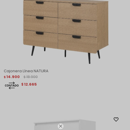
Cajonera Línea NATURA
14.900
18.900
$
$
12.665
$
