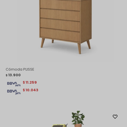
Cómoda PLISSE
13.900
$
11.259
$
10.043
$