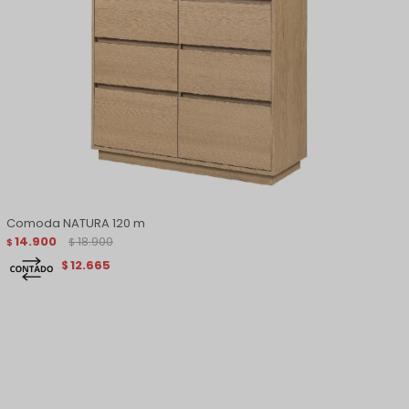
Comoda NATURA 120 m
14.900
18.900
$
$
12.665
$