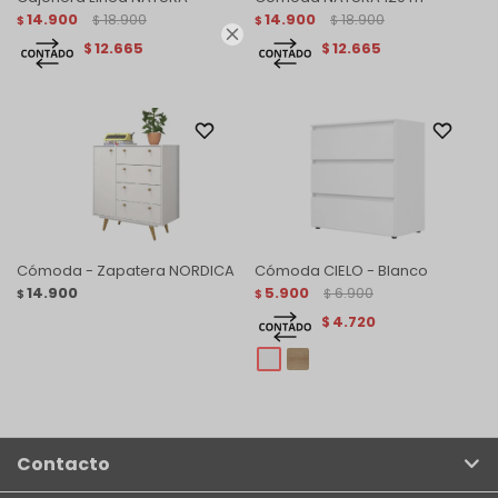
14.900
18.900
14.900
18.900
$
$
$
$

12.665
12.665
$
$
Cómoda - Zapatera NORDICA
Cómoda CIELO - Blanco
14.900
5.900
6.900
$
$
$
4.720
$
Contacto