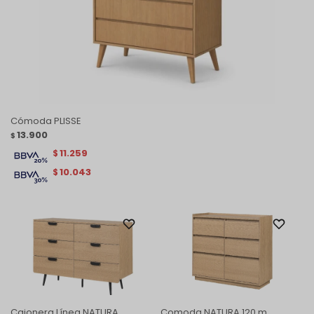
Cómoda PLISSE
13.900
$
11.259
$
10.043
$
Cajonera Línea NATURA
Comoda NATURA 120 m