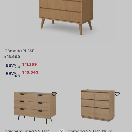
Cómoda PLISSE
13.900
$
11.259
$
10.043
$
Cajonera Línea NATURA
Comoda NATURA 120 m
