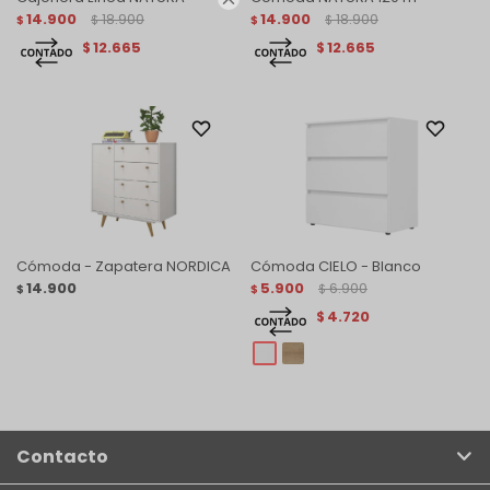
14.900
18.900
14.900
18.900
$
$
$
$
12.665
12.665
$
$
Cómoda - Zapatera NORDICA
Cómoda CIELO - Blanco
14.900
5.900
6.900
$
$
$
4.720
$
Contacto