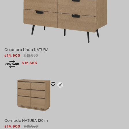
Cajonera Línea NATURA
14.900
18.900
$
$
12.665
$

Comoda NATURA 120 m
14.900
18.900
$
$