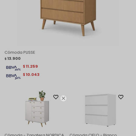
Cómoda PLISSE
13.900
$
11.259
$
10.043
$

Cómoda - Zapatera NORDICA
Cómoda CIELO - Blanco