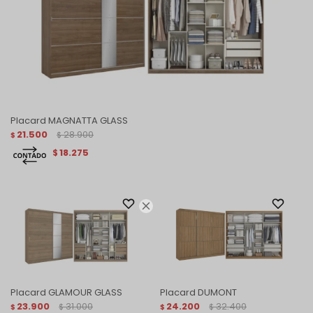
Placard MAGNATTA GLASS
21.500
28.900
$
$
18.275
$

Placard GLAMOUR GLASS
Placard DUMONT
23.900
31.000
24.200
32.400
$
$
$
$