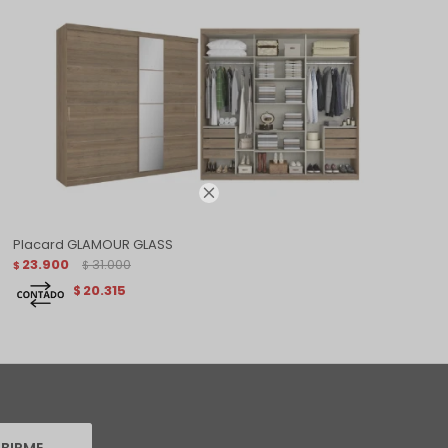

Placard GLAMOUR GLASS
23.900
31.000
$
$
20.315
$