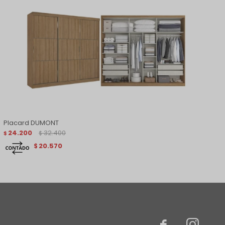
Placard DUMONT
24.200
32.400
$
$
20.570
$

