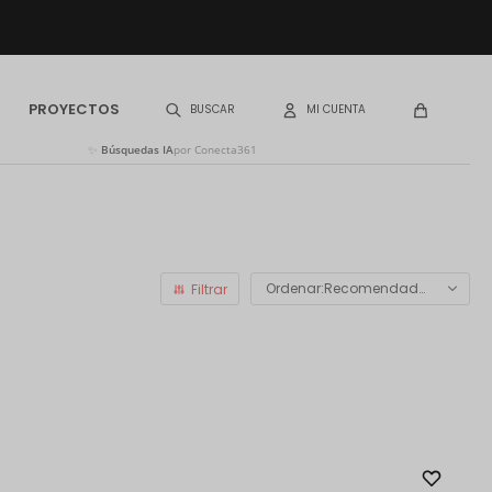
PROYECTOS
✨
Búsquedas IA
por Conecta361
Recomendados