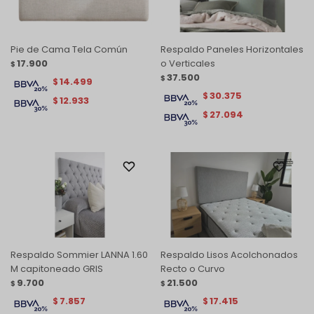
Pie de Cama Tela Común
Respaldo Paneles Horizontales
17.900
o Verticales
$
37.500
$
14.499
$
30.375
$
12.933
$
27.094
$
Respaldo Sommier LANNA 1.60
Respaldo Lisos Acolchonados
M capitoneado GRIS
Recto o Curvo
9.700
21.500
$
$
7.857
17.415
$
$