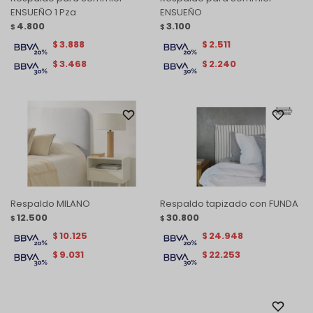
ENSUEÑO 1 Pza
ENSUEÑO
4.800
3.100
$
$
3.888
2.511
$
$
3.468
2.240
$
$
Respaldo MILANO
Respaldo tapizado con FUNDA
12.500
30.800
$
$
10.125
24.948
$
$
9.031
22.253
$
$