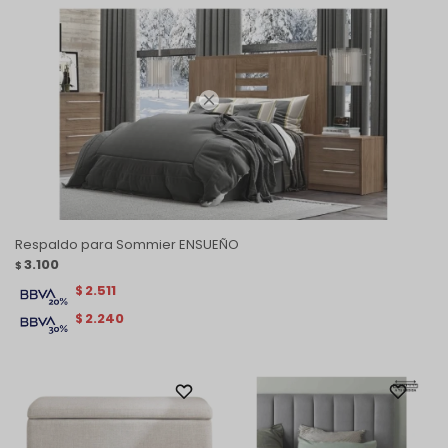

Respaldo para Sommier ENSUEÑO
3.100
$
2.511
$
2.240
$