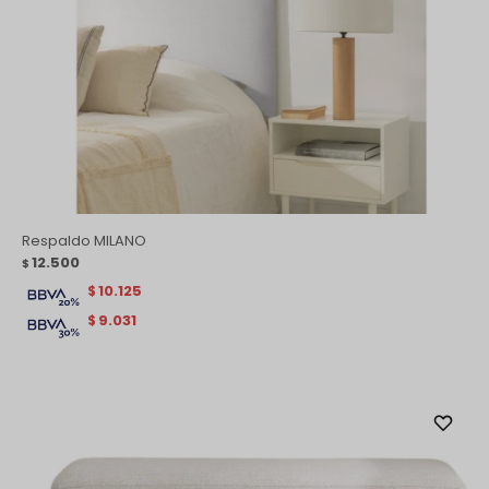
Respaldo MILANO
12.500
$
10.125
$
9.031
$