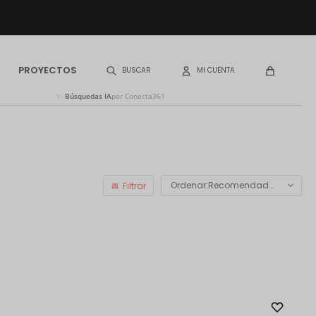
PROYECTOS
✨
Búsquedas IA
por Conecta361
Recomendados