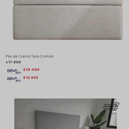
Pie de Cama Tela Común
17.900
$
14.499
$
12.933
$