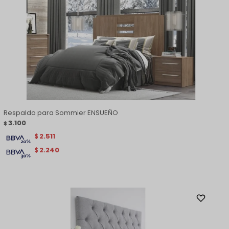
Respaldo para Sommier ENSUEÑO
3.100
$
2.511
$
2.240
$