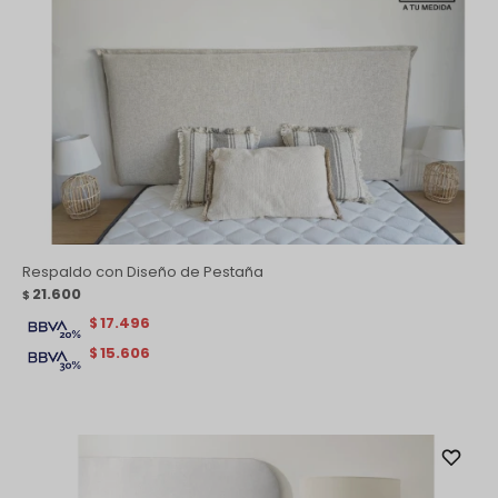
Respaldo con Diseño de Pestaña
21.600
$
17.496
$
15.606
$