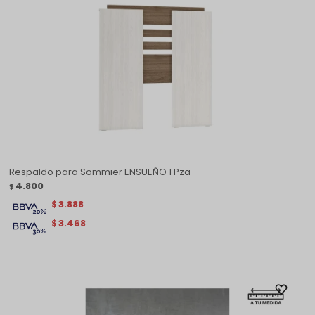
Respaldo para Sommier ENSUEÑO 1 Pza
4.800
$
3.888
$
3.468
$