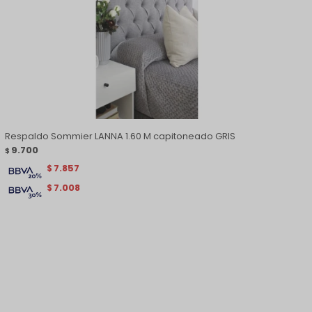
Respaldo Sommier LANNA 1.60 M capitoneado GRIS
9.700
$
7.857
$
7.008
$