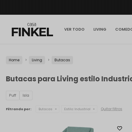
VER TODO
LIVING
COMED
Home
Living
Butacas
Butacas para Living estilo Industri
Puff
Isla
Quitar filtros
Filtrando por:
Butacas
Estilo:
Industrial