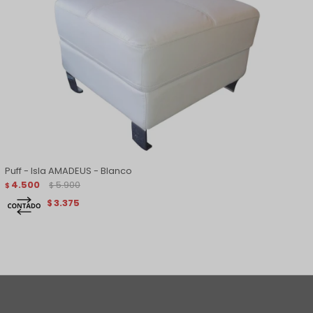
Puff - Isla AMADEUS - Blanco
4.500
5.900
$
$
3.375
$