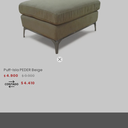

Puff-Isla PEDER Beige
4.900
9.900
$
$
4.410
$