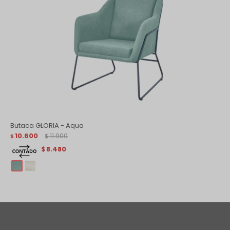
Butaca GLORIA - Aqua
10.600
11.900
$
$
8.480
$