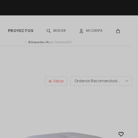
PROYECTOS
✨
Búsquedas IA
por Conecta361
Recomendados