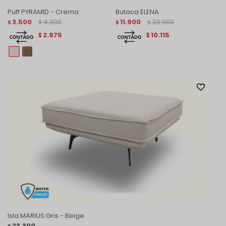
Puff PYRAMID - Crema
Butaca ELENA
3.500
4.300
11.900
20.900
$
$
$
$
2.975
10.115
$
$
Isla MARIUS Gris - Beige
23.300