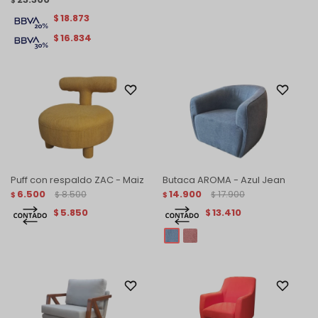
$
18.873
$
16.834
$
Puff con respaldo ZAC - Maiz
Butaca AROMA - Azul Jean
6.500
8.500
14.900
17.900
$
$
$
$
5.850
13.410
$
$