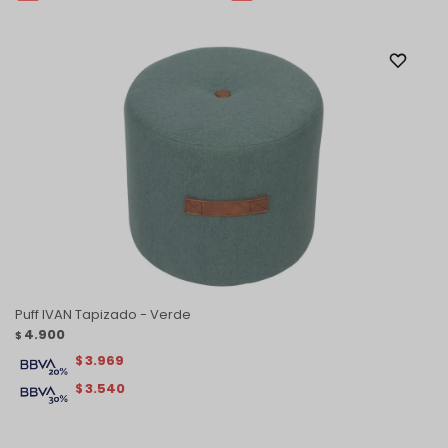
Puff IVAN Tapizado - Verde
4.900
$
3.969
$
3.540
$