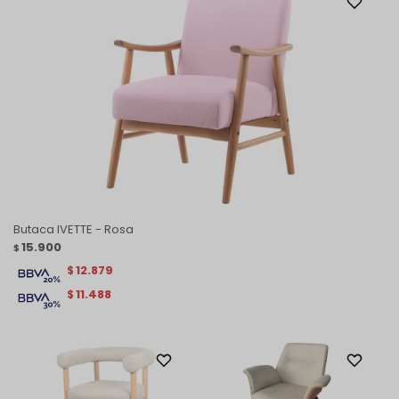
Butaca IVETTE - Rosa
15.900
$
12.879
$
11.488
$