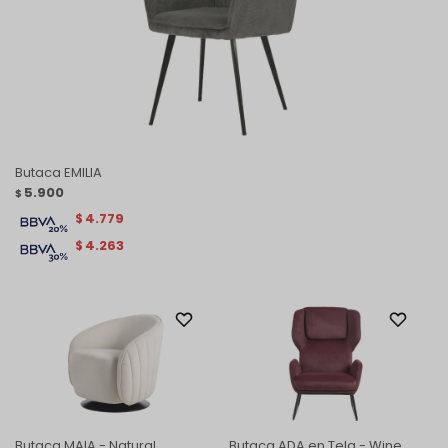
Butaca EMILIA
5.900
$
4.779
$
4.263
$
Butaca MAIA - Natural
Butaca ADA en Tela - Wine