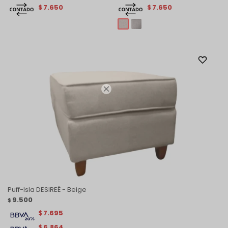
7.650
7.650
$
$

Puff-Isla DESIREÉ - Beige
9.500
$
7.695
$
6.864
$