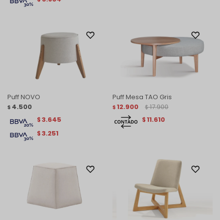
Puff NOVO
Puff Mesa TAO Gris
4.500
12.900
17.900
$
$
$
3.645
11.610
$
$
3.251
$