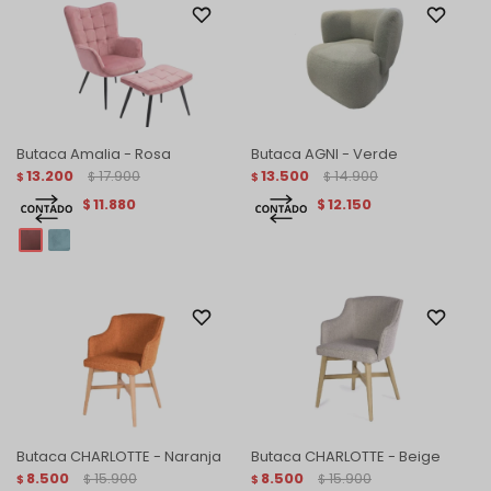
Butaca Amalia - Rosa
Butaca AGNI - Verde
13.200
17.900
13.500
14.900
$
$
$
$
11.880
12.150
$
$
Butaca CHARLOTTE - Naranja
Butaca CHARLOTTE - Beige
8.500
15.900
8.500
15.900
$
$
$
$