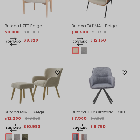
Butaca LIZET Beige
Butaca FATIMA - Beige
9.800
10.900
13.500
19.500
$
$
$
$
8.820
12.150
$
$
Butaca MIMI - Beige
Butaca LETY Giratoria - Gris
12.200
16.900
7.500
7.900
$
$
$
$
10.980
6.750
$
$