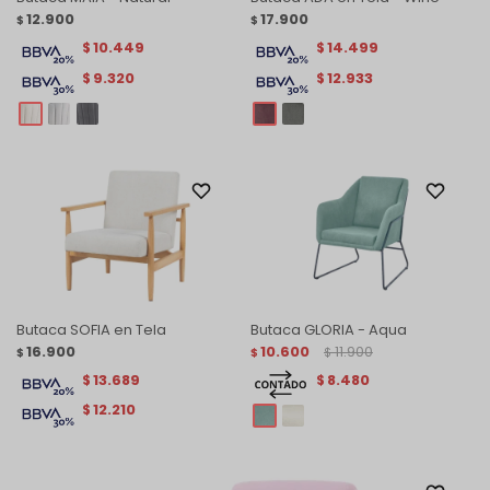
12.900
17.900
$
$
10.449
14.499
$
$
9.320
12.933
$
$
Butaca SOFIA en Tela
Butaca GLORIA - Aqua
16.900
10.600
11.900
$
$
$
13.689
8.480
$
$
12.210
$