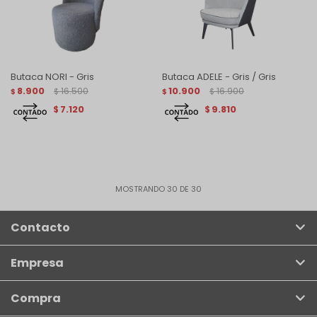
Butaca NORI - Gris
Butaca ADELE - Gris / Gris
8.900
16.500
10.900
16.900
$
$
$
$
7.120
9.810
$
$
MOSTRANDO
30
DE
30
Contacto
Empresa
Compra