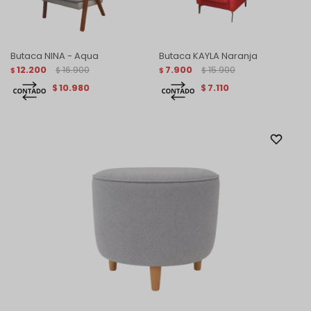
Butaca NINA - Aqua
Butaca KAYLA Naranja
12.200
16.900
7.900
15.900
$
$
$
$
10.980
7.110
$
$