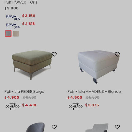
Puff POWER - Gris
3.900
$
3.159
$
2.818
$
Puff-Isla PEDER Beige
Puff - Isla AMADEUS - Blanco
4.900
9.900
4.500
5.900
$
$
$
$
4.410
3.375
$
$