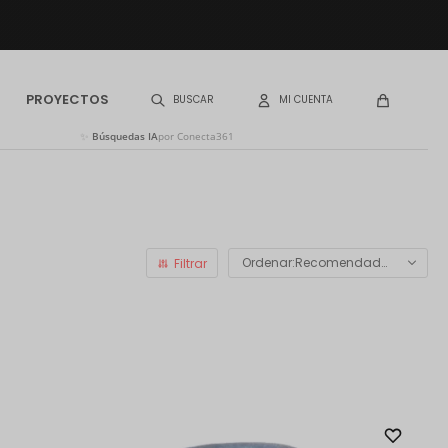
PROYECTOS
✨
Búsquedas IA
por Conecta361
Recomendados