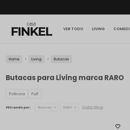
VER TODO
LIVING
COMED
Home
Living
Butacas
Butacas para Living marca RARO
Poltrona
Puff
Quitar filtros
Filtrando por:
Butacas
RARO