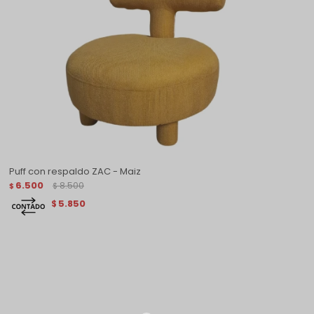
Puff con respaldo ZAC - Maiz
6.500
8.500
$
$
5.850
$