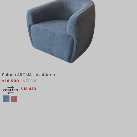
Butaca AROMA - Azul Jean
14.900
17.900
$
$
13.410
$