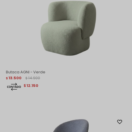
Butaca AGNI - Verde
13.500
14.900
$
$
12.150
$