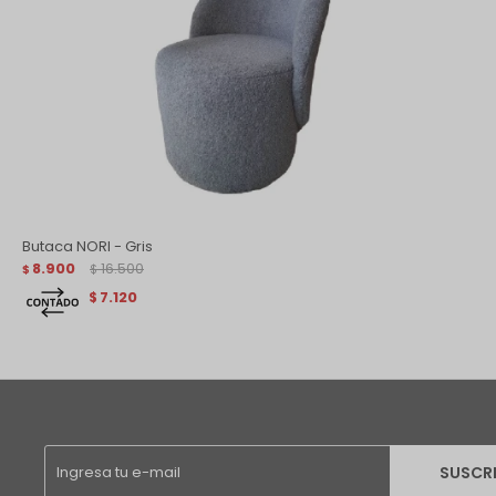
Butaca NORI - Gris
8.900
16.500
$
$
7.120
$
SUSCR