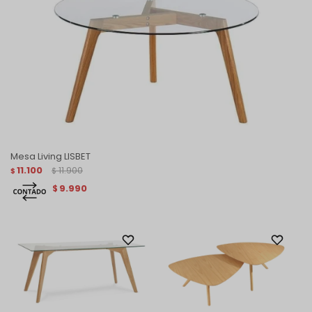
Mesa Living LISBET
11.100
11.900
$
$
9.990
$