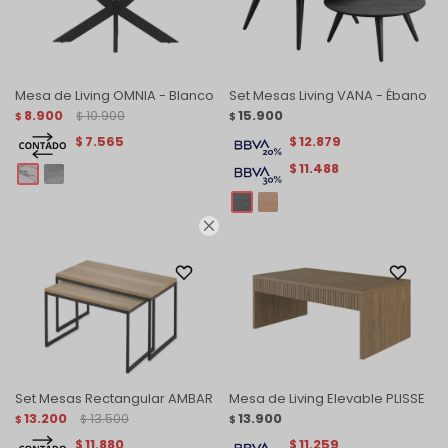
Mesa de Living OMNIA - Blanco
Set Mesas Living VANA - Ébano
8.900
10.900
15.900
$
$
$
7.565
12.879
$
$
11.488
$

Set Mesas Rectangular AMBAR
Mesa de Living Elevable PLISSE
13.200
13.500
13.900
$
$
$
11.880
11.259
$
$