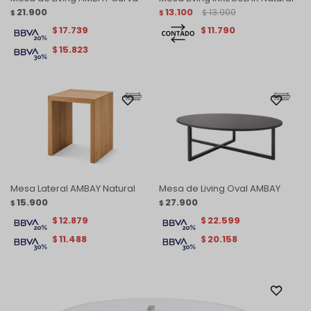
21.900
13.100
13.900
$
$
$
17.739
11.790
$
$
15.823
$
Mesa Lateral AMBAY Natural
Mesa de Living Oval AMBAY
15.900
27.900
$
$
12.879
22.599
$
$
11.488
20.158
$
$