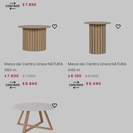
7.830
$
Mesa de Centro Línea NATURA
Mesa de Centro Línea NATURA
060 m
045 m
7.600
7.900
6.100
6.900
$
$
$
$
6.840
5.490
$
$