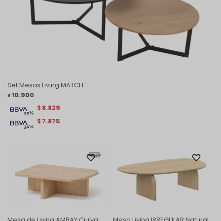
Set Mesas Living MATCH
10.900
$
8.829
$
7.875
$
Mesa de Living AMBAY Curva
Mesa Living IRREGULAR Natural