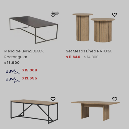
Mesa de Living BLACK
Set Mesas Línea NATURA
Rectangular
11.840
14.800
$
$
18.900
$
15.309
$
13.655
$