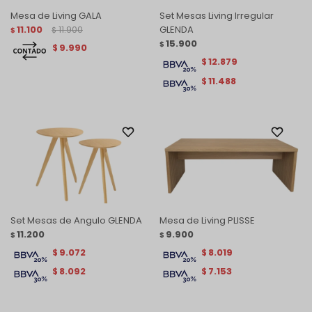
Mesa de Living GALA
Set Mesas Living Irregular
11.100
11.900
GLENDA
$
$
15.900
$
9.990
$
12.879
$
11.488
$
Set Mesas de Angulo GLENDA
Mesa de Living PLISSE
11.200
9.900
$
$
9.072
8.019
$
$
8.092
7.153
$
$