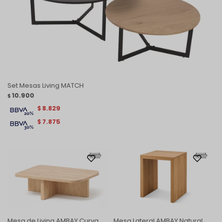
Set Mesas Living MATCH
10.900
$
8.829
$
7.875
$
Mesa de Living AMBAY Curva
Mesa Lateral AMBAY Natural