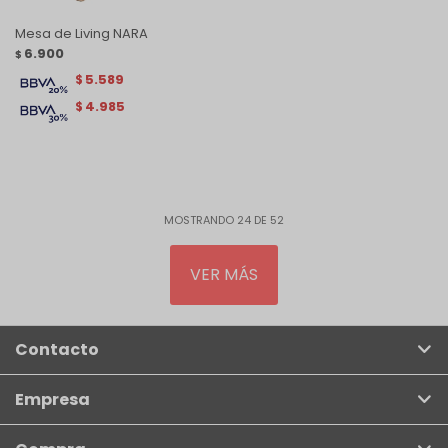
Mesa de Living NARA
6.900
$
5.589
$
4.985
$
MOSTRANDO
24
DE
52
VER MÁS
Contacto
Empresa