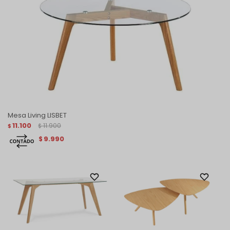
Mesa Living LISBET
11.100
11.900
$
$
9.990
$