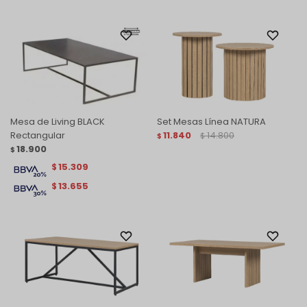
Mesa de Living BLACK
Set Mesas Línea NATURA
Rectangular
11.840
14.800
$
$
18.900
$
15.309
$
13.655
$