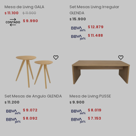
Mesa de Living GALA
Set Mesas Living Irregular
11.100
11.900
GLENDA
$
$
15.900
$
9.990
$
12.879
$
11.488
$
Set Mesas de Angulo GLENDA
Mesa de Living PLISSE
11.200
9.900
$
$
9.072
8.019
$
$
8.092
7.153
$
$