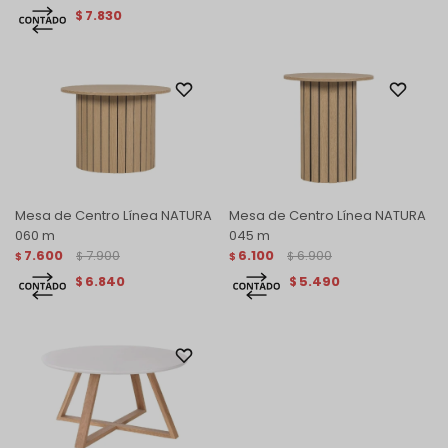
7.830
$
Mesa de Centro Línea NATURA
Mesa de Centro Línea NATURA
060 m
045 m
7.600
7.900
6.100
6.900
$
$
$
$
6.840
5.490
$
$