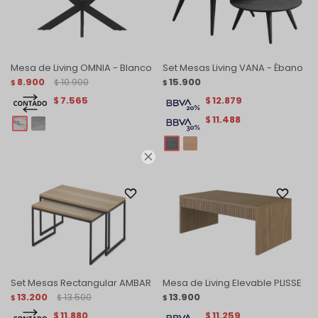
Mesa de Living OMNIA - Blanco
Set Mesas Living VANA - Ébano
8.900
10.900
15.900
$
$
$
7.565
12.879
$
$
11.488
$

Set Mesas Rectangular AMBAR
Mesa de Living Elevable PLISSE
13.200
13.500
13.900
$
$
$
11.880
11.259
$
$