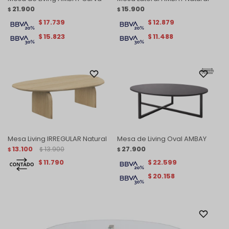
21.900
15.900
$
$
17.739
12.879
$
$
15.823
11.488
$
$
Mesa Living IRREGULAR Natural
Mesa de Living Oval AMBAY
13.100
13.900
27.900
$
$
$
11.790
22.599
$
$
20.158
$