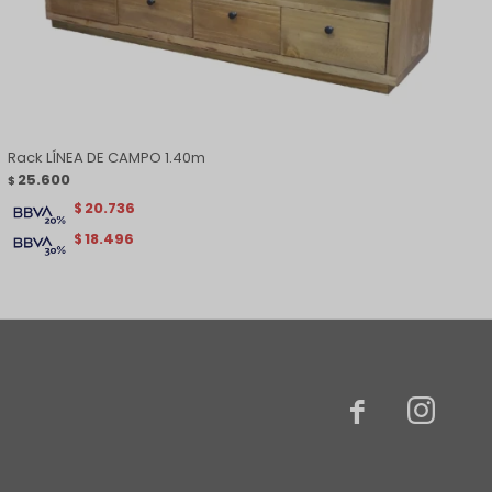
Rack LÍNEA DE CAMPO 1.40m
25.600
$
20.736
$
18.496
$

