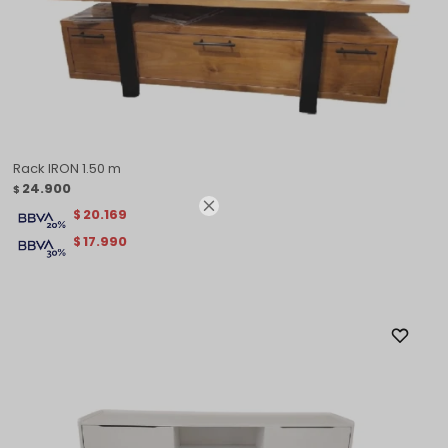
Rack IRON 1.50 m
24.900
$

20.169
$
17.990
$