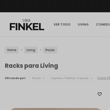
VER TODO
LIVING
COMED
Home
Living
Racks
Racks para Living
Quitar fi
Filtrando por:
Racks
Cajones / Puertas:
Cajones