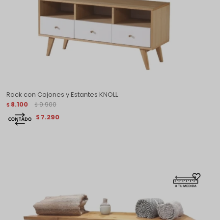
Rack con Cajones y Estantes KNOLL
8.100
9.900
$
$
7.290
$