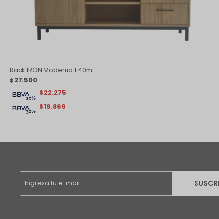
Rack IRON Moderno 1.40m
27.500
$
22.275
$
19.869
$
SUSCR