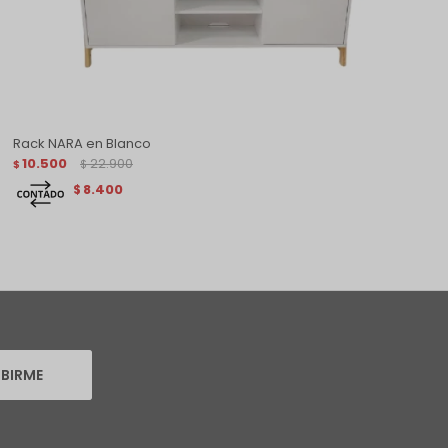
Rack NARA en Blanco
10.500
22.900
$
$
8.400
$
IBIRME