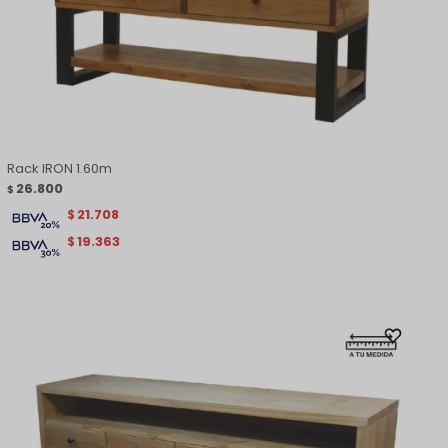
Rack IRON 1.60m
26.800
$
21.708
$
19.363
$