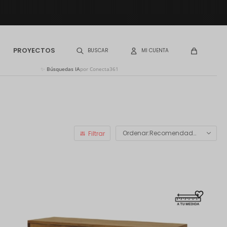
PROYECTOS
✨
Búsquedas IA
por Conecta361
Recomendados