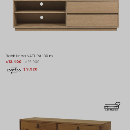
Rack Linea NATURA 180 m
12.400
16.900
$
$
9.920
$