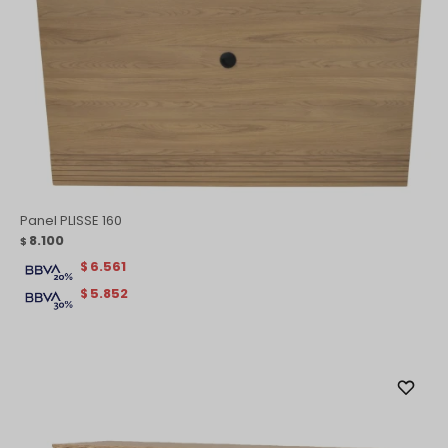
Panel PLISSE 160
8.100
$
6.561
$
5.852
$