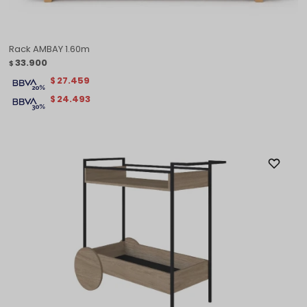
Rack AMBAY 1.60m
33.900
$
27.459
$
24.493
$