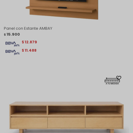
Panel con Estante AMBAY
15.900
$
12.879
$
11.488
$