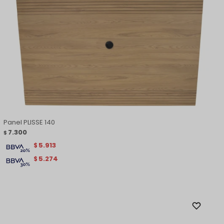
Panel PLISSE 140
7.300
$
5.913
$
5.274
$