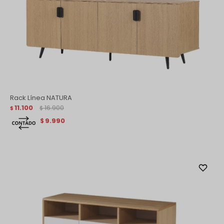
Rack Línea NATURA
11.100
16.900
$
$
9.990
$