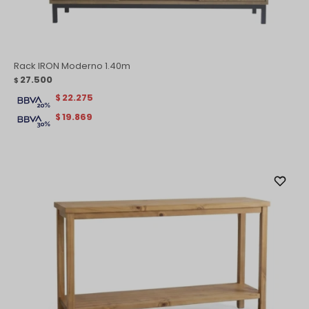
Rack IRON Moderno 1.40m
27.500
$
22.275
$
19.869
$