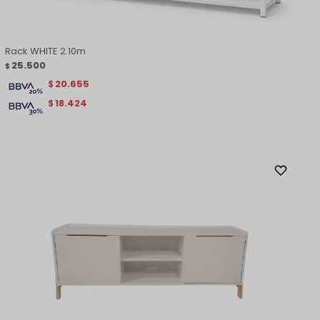
Rack WHITE 2.10m
25.500
$
20.655
$
18.424
$