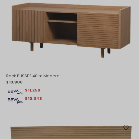
Rack PLISSE 1.40 m Madera
13.900
$
11.259
$
10.043
$