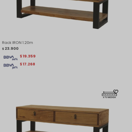
Rack IRON 1.20m
23.900
$
19.359
$
17.268
$