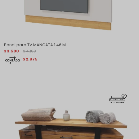
Panel para TV MANGATA 1.46 M
3.500
4.100
$
$
2.975
$