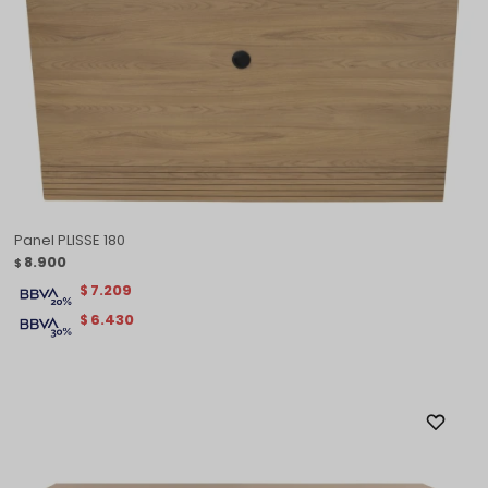
Panel PLISSE 180
8.900
$
7.209
$
6.430
$