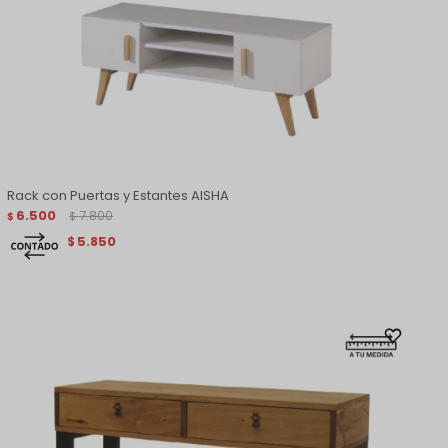
Rack con Puertas y Estantes AISHA
6.500
7.800
$
$
5.850
$