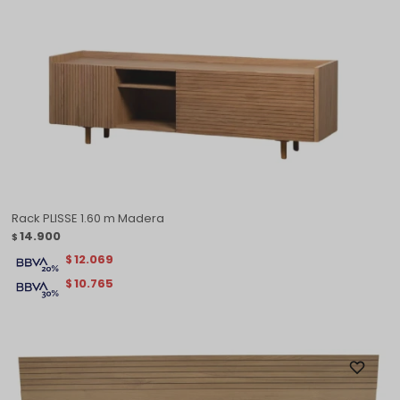
Rack PLISSE 1.60 m Madera
14.900
$
12.069
$
10.765
$