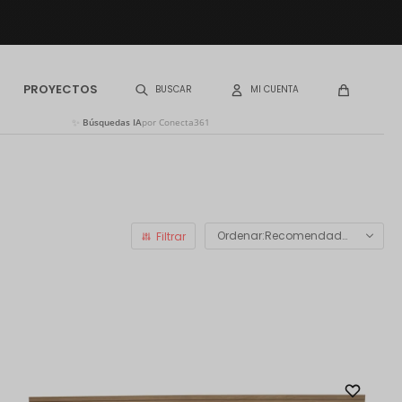
PROYECTOS
✨
Búsquedas IA
por Conecta361
Recomendados