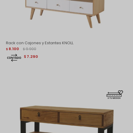
Rack con Cajones y Estantes KNOLL
8.100
9.900
$
$
7.290
$