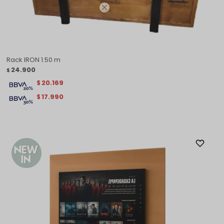

Rack IRON 1.50 m
24.900
$
20.169
$
17.990
$