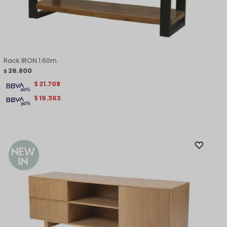
Rack IRON 1.60m
26.800
$
21.708
$
19.363
$