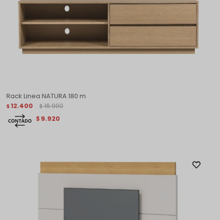
Rack Linea NATURA 180 m
12.400
16.900
$
$
9.920
$