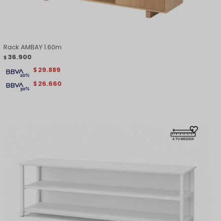
Rack AMBAY 1.60m
36.900
$
29.889
$
26.660
$