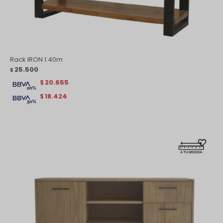
Rack IRON 1.40m
25.500
$
20.655
$
18.424
$