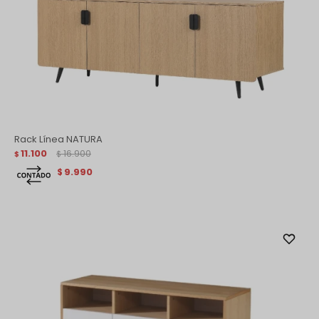
Rack Línea NATURA
11.100
16.900
$
$
9.990
$