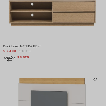
Rack Linea NATURA 180 m
12.400
16.900
$
$
9.920
$