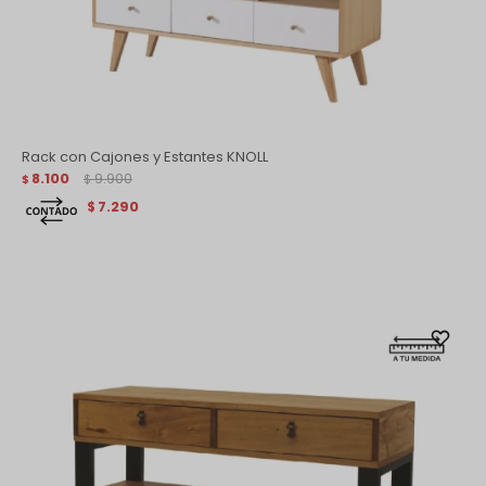
Rack con Cajones y Estantes KNOLL
8.100
9.900
$
$
7.290
$