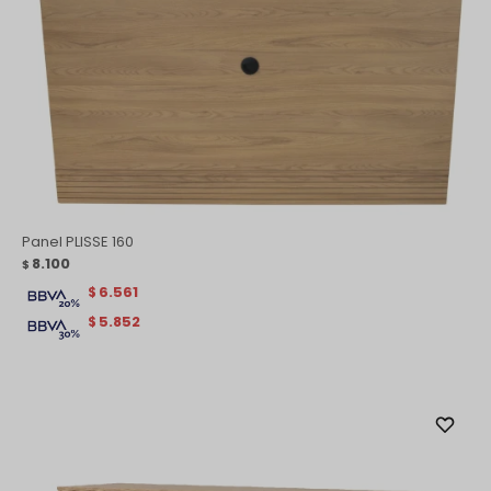
Panel PLISSE 160
8.100
$
6.561
$
5.852
$