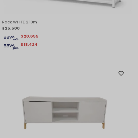
Rack WHITE 2.10m
25.500
$
20.655
$
18.424
$