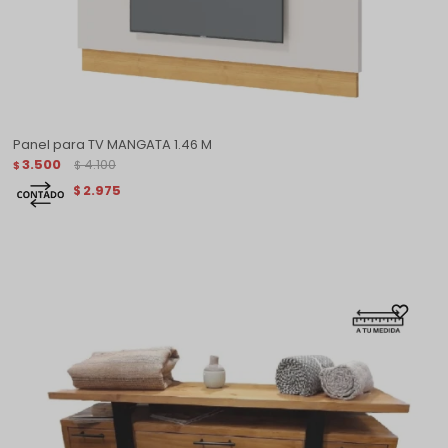
Panel para TV MANGATA 1.46 M
3.500
4.100
$
$
2.975
$