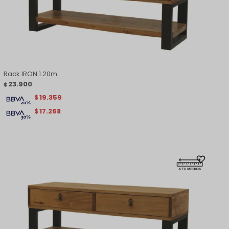
Rack IRON 1.20m
23.900
$
19.359
$
17.268
$