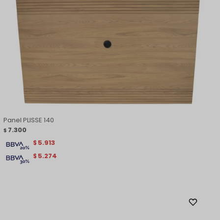
Panel PLISSE 140
7.300
$
5.913
$
5.274
$