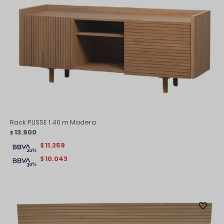
Rack PLISSE 1.40 m Madera
13.900
$
11.259
$
10.043
$