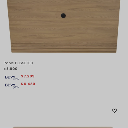
Panel PLISSE 180
8.900
$
7.209
$
6.430
$