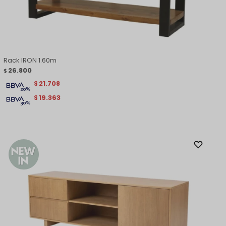
Rack IRON 1.60m
26.800
$
21.708
$
19.363
$