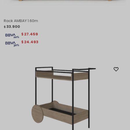
Rack AMBAY 1.60m
33.900
$
27.459
$
24.493
$