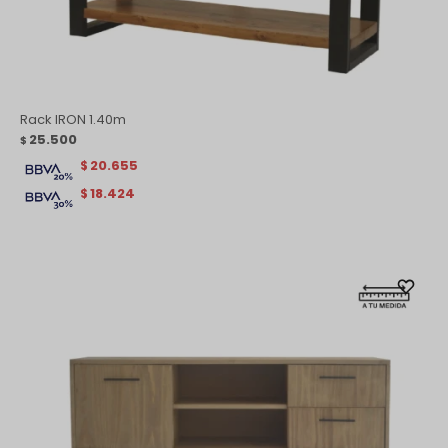
Rack IRON 1.40m
25.500
$
20.655
$
18.424
$