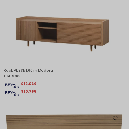
Rack PLISSE 1.60 m Madera
14.900
$
12.069
$
10.765
$