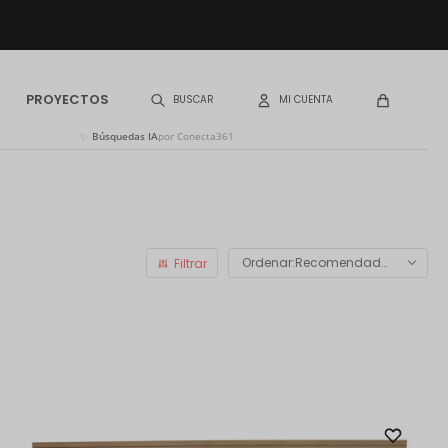
PROYECTOS
✨
Búsquedas IA
por Conecta361
Recomendados