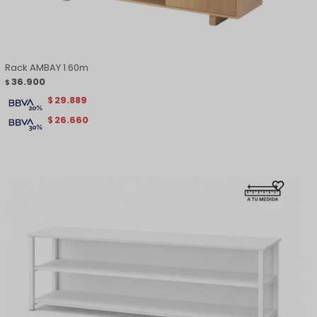
Rack AMBAY 1.60m
36.900
$
29.889
$
26.660
$