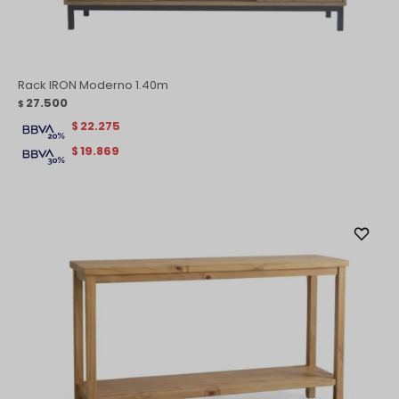
Rack IRON Moderno 1.40m
27.500
$
22.275
$
19.869
$