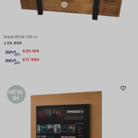

Rack IRON 1.50 m
24.900
$
20.169
$
17.990
$