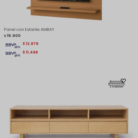
Panel con Estante AMBAY
15.900
$
12.879
$
11.488
$