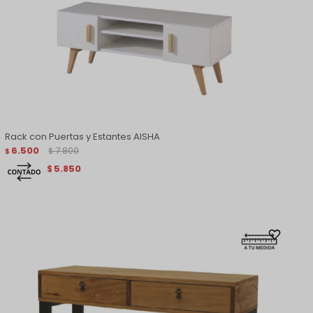
Rack con Puertas y Estantes AISHA
6.500
7.800
$
$
5.850
$