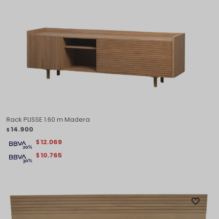
Rack PLISSE 1.60 m Madera
14.900
$
12.069
$
10.765
$