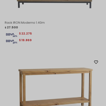
Rack IRON Moderno 1.40m
27.500
$
22.275
$
19.869
$