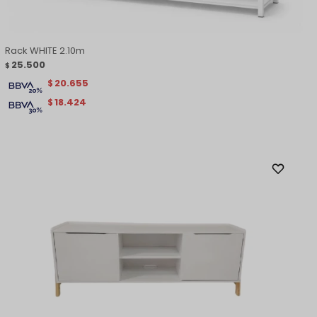
Rack WHITE 2.10m
25.500
$
20.655
$
18.424
$