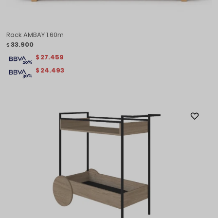
Rack AMBAY 1.60m
33.900
$
27.459
$
24.493
$