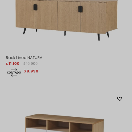
Rack Línea NATURA
11.100
16.900
$
$
9.990
$