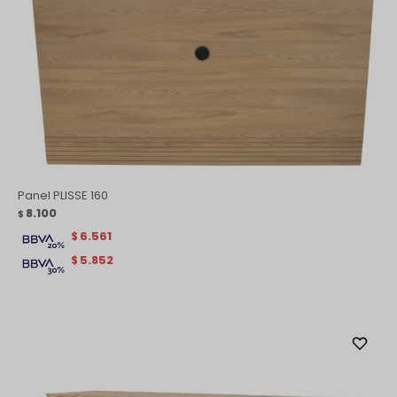
Panel PLISSE 160
8.100
$
6.561
$
5.852
$