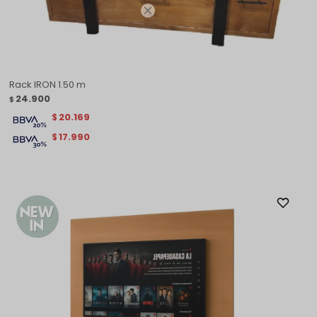

Rack IRON 1.50 m
24.900
$
20.169
$
17.990
$