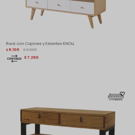
Rack con Cajones y Estantes KNOLL
8.100
9.900
$
$
7.290
$