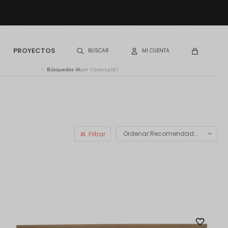
PROYECTOS
✨
Búsquedas IA
por Conecta361
Recomendados