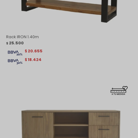
Rack IRON 1.40m
25.500
$
20.655
$
18.424
$