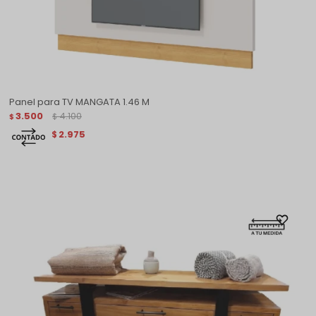
Panel para TV MANGATA 1.46 M
3.500
4.100
$
$
2.975
$