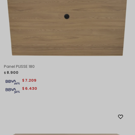
Panel PLISSE 180
8.900
$
7.209
$
6.430
$