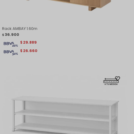
Rack AMBAY 1.60m
36.900
$
29.889
$
26.660
$