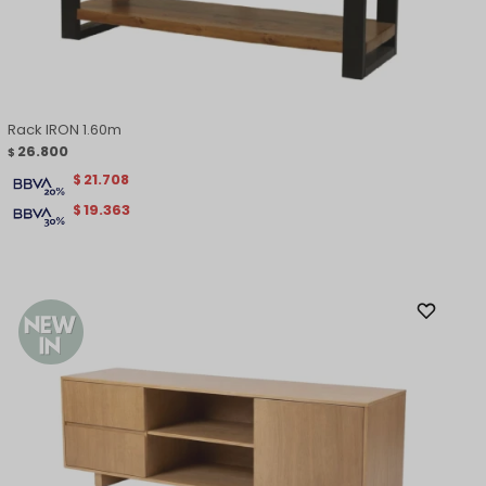
Rack IRON 1.60m
26.800
$
21.708
$
19.363
$