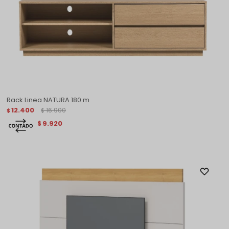
Rack Linea NATURA 180 m
12.400
16.900
$
$
9.920
$