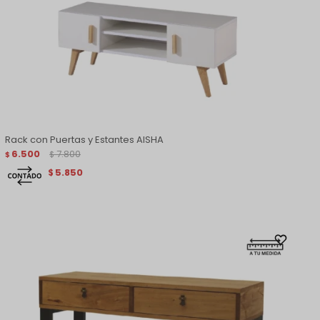
Rack con Puertas y Estantes AISHA
6.500
7.800
$
$
5.850
$