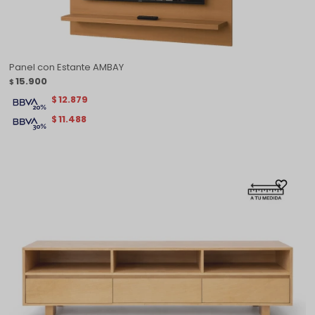
Panel con Estante AMBAY
15.900
$
12.879
$
11.488
$