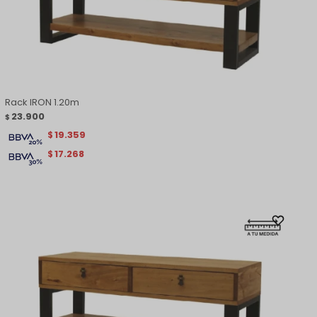
Rack IRON 1.20m
23.900
$
19.359
$
17.268
$