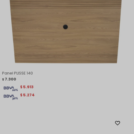
Panel PLISSE 140
7.300
$
5.913
$
5.274
$