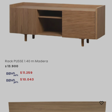
Rack PLISSE 1.40 m Madera
13.900
$
11.259
$
10.043
$