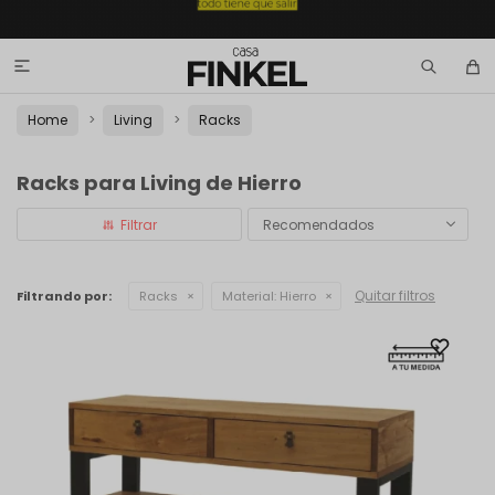

Home
Living
Racks
Racks para Living de Hierro
Recomendados
Quitar filtros
Filtrando por:
Racks
Material:
Hierro