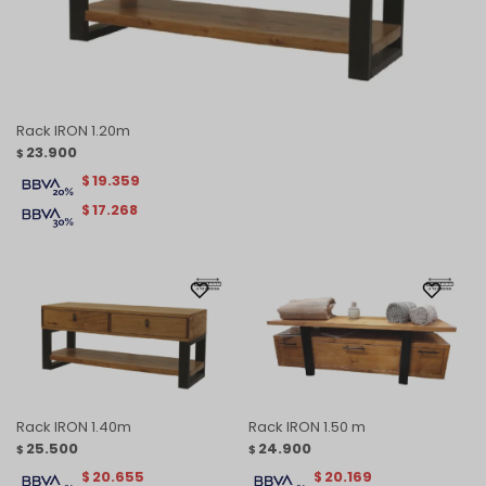
Rack IRON 1.20m
23.900
$
19.359
$
17.268
$
Rack IRON 1.40m
Rack IRON 1.50 m
25.500
24.900
$
$
20.655
20.169
$
$