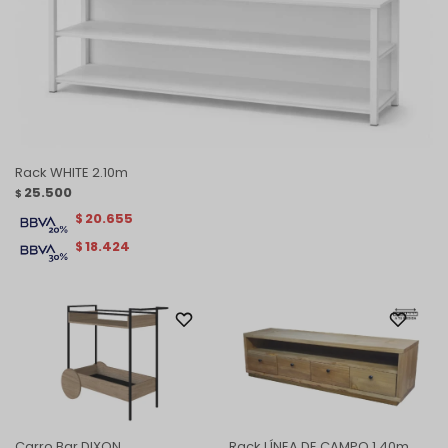
Rack WHITE 2.10m
25.500
$
20.655
$
18.424
$
Carro Bar DIXON
Rack LÍNEA DE CAMPO 1.40m