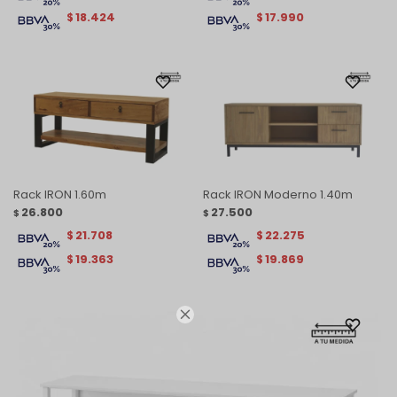
18.424
17.990
$
$
Rack IRON 1.60m
Rack IRON Moderno 1.40m
26.800
27.500
$
$
21.708
22.275
$
$
19.363
19.869
$
$
