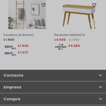
Escalera de Bambú
Recibidor MANGATA
1.900
6.500
7.900
$
$
$
1.539
5.850
$
$
1.373
$
Contacto
Empresa
Compra