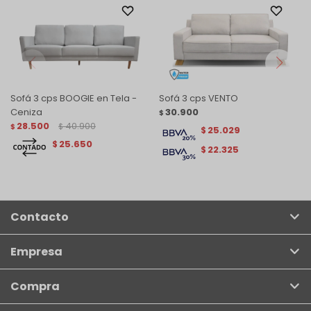
Sofá 3 cps BOOGIE en Tela -
Sofá 3 cps VENTO
Ceniza
30.900
$
28.500
40.900
$
$
25.029
$
25.650
$
22.325
$
Contacto
Empresa
Compra