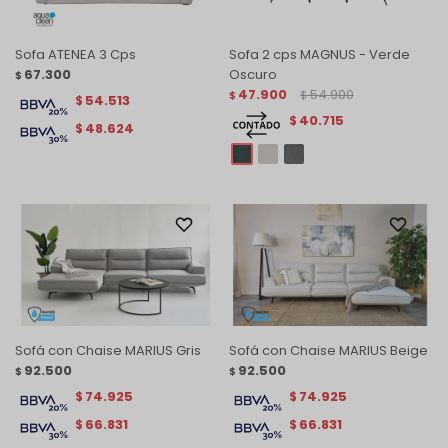
Sofa ATENEA 3 Cps
Sofa 2 cps MAGNUS - Verde
67.300
Oscuro
$
47.900
54.900
$
$
54.513
$
40.715
$
48.624
$
Sofá con Chaise MARIUS Gris
Sofá con Chaise MARIUS Beige
92.500
92.500
$
$
74.925
74.925
$
$
66.831
66.831
$
$