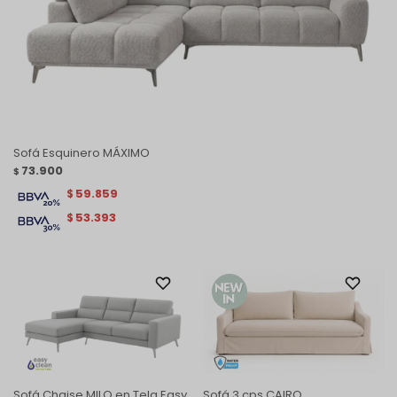
Sofá Esquinero MÁXIMO
73.900
$
59.859
$
53.393
$
Sofá Chaise MILO en Tela Easy
Sofá 3 cps CAIRO