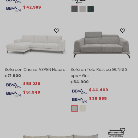
42.989
$
Sofa con Chaise ASPEN Natural
Sofá en Tela Rústica GUNNI 3
71.900
cps - Gris
$
54.900
$
58.239
$
44.469
$
51.948
$
39.665
$