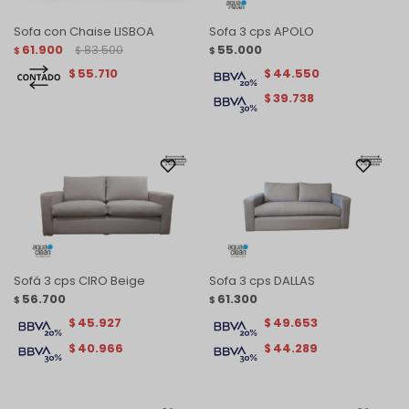
Sofa con Chaise LISBOA
Sofa 3 cps APOLO
61.900
83.500
55.000
$
$
$
55.710
44.550
$
$
39.738
$
Sofá 3 cps CIRO Beige
Sofa 3 cps DALLAS
56.700
61.300
$
$
45.927
49.653
$
$
40.966
44.289
$
$