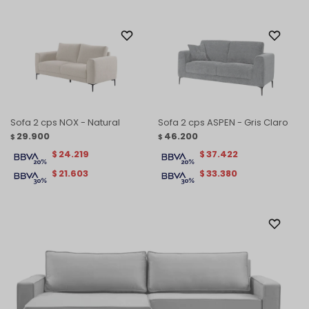
Sofa 2 cps NOX - Natural
Sofa 2 cps ASPEN - Gris Claro
29.900
46.200
$
$
24.219
37.422
$
$
21.603
33.380
$
$