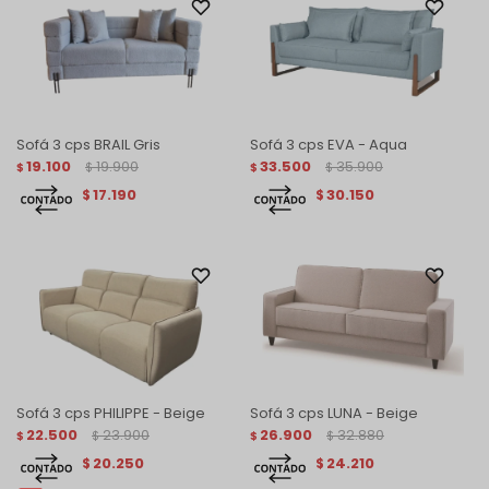
Sofá 3 cps BRAIL Gris
Sofá 3 cps EVA - Aqua
19.100
19.900
33.500
35.900
$
$
$
$
17.190
30.150
$
$
Sofá 3 cps PHILIPPE - Beige
Sofá 3 cps LUNA - Beige
22.500
23.900
26.900
32.880
$
$
$
$
20.250
24.210
$
$