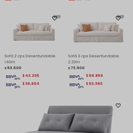
Sofá 2 cps Desenfundable
Sofá 3 cps Desenfundable
1.60m
2.20m
53.500
73.900
$
$
43.335
59.859
$
$
38.654
53.393
$
$