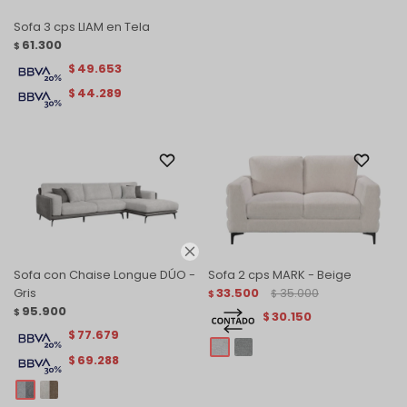
Sofa 3 cps LIAM en Tela
61.300
$
49.653
$
44.289
$

Sofa con Chaise Longue DÚO -
Sofa 2 cps MARK - Beige
Gris
33.500
35.000
$
$
95.900
$
30.150
$
77.679
$
69.288
$