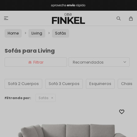

Home
Living
Sofás
Sofás para Living
Recomendados
Sofá 2 Cuerpos
Sofá 3 Cuerpos
Esquineros
Chaise
Filtrando por:
Sofás