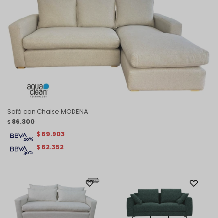
Sofá con Chaise MODENA
86.300
$
69.903
$
62.352
$