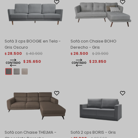
Sofá 3 cps BOOGIE en Tela -
Sofá con Chaise BOHO
Gris Oscuro
Derecho - Gris
28.500
40.900
26.500
29.900
$
$
$
$
25.650
23.850
$
$
Sofá con Chaise THELMA -
Sofá 2 cps BORIS - Gris