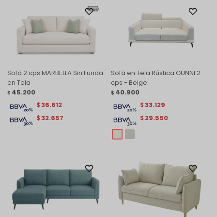
Sofá 2 cps MARBELLA Sin Funda
Sofá en Tela Rústica GUNNI 2
en Tela
cps - Beige
45.200
40.900
$
$
36.612
33.129
$
$
32.657
29.550
$
$