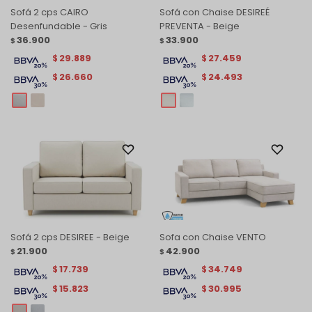
Sofá 2 cps CAIRO
Sofá con Chaise DESIREÉ
Desenfundable - Gris
PREVENTA - Beige
36.900
33.900
$
$
29.889
27.459
$
$
26.660
24.493
$
$
Sofá 2 cps DESIREE - Beige
Sofa con Chaise VENTO
21.900
42.900
$
$
17.739
34.749
$
$
15.823
30.995
$
$