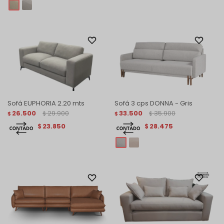
Sofá EUPHORIA 2.20 mts
Sofá 3 cps DONNA - Gris
26.500
29.900
33.500
35.900
$
$
$
$
23.850
28.475
$
$