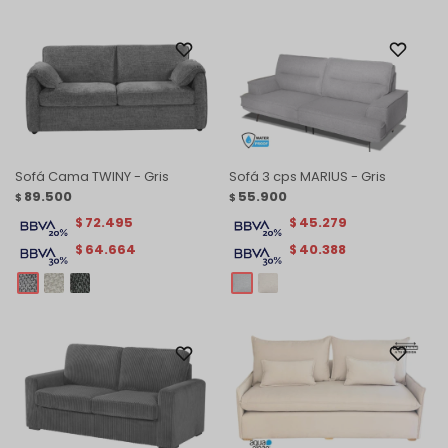
Sofá Cama TWINY - Gris
Sofá 3 cps MARIUS - Gris
89.500
55.900
$
$
72.495
45.279
$
$
64.664
40.388
$
$