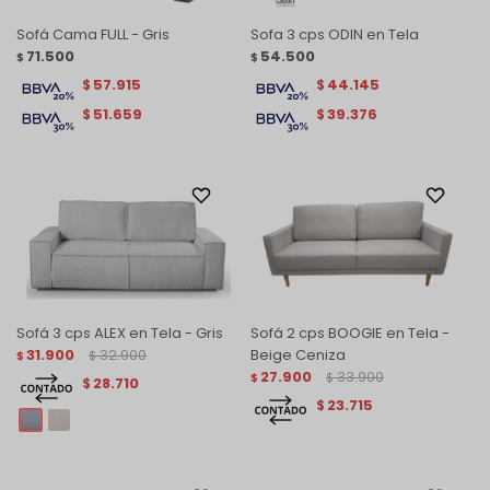
Sofá Cama FULL - Gris
Sofa 3 cps ODIN en Tela
71.500
54.500
$
$
57.915
44.145
$
$
51.659
39.376
$
$
Sofá 3 cps ALEX en Tela - Gris
Sofá 2 cps BOOGIE en Tela -
31.900
32.900
Beige Ceniza
$
$
27.900
33.900
$
$
28.710
$
23.715
$