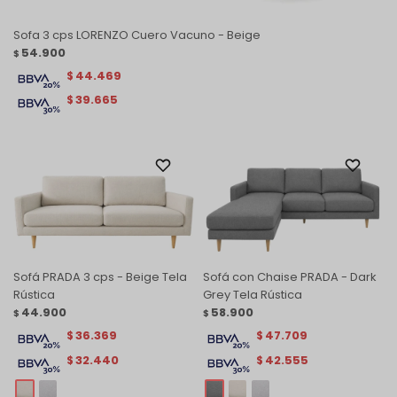
Sofa 3 cps LORENZO Cuero Vacuno - Beige
54.900
$
44.469
$
39.665
$
Sofá PRADA 3 cps - Beige Tela
Sofá con Chaise PRADA - Dark
Rústica
Grey Tela Rústica
44.900
58.900
$
$
36.369
47.709
$
$
32.440
42.555
$
$