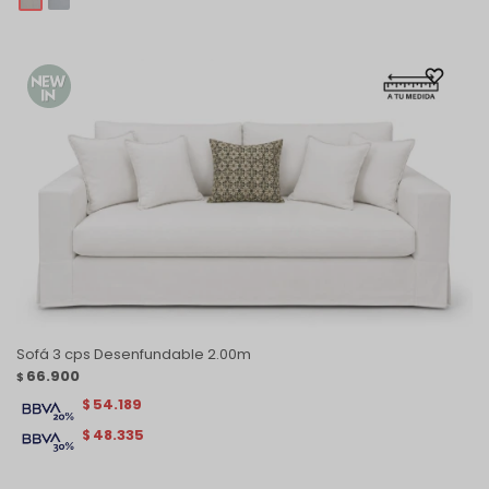
Sofá 3 cps Desenfundable 2.00m
66.900
$
54.189
$
48.335
$