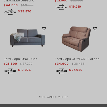
Chocolate Derecho
21.900
22.500
$
$
44.300
59.900
$
$
19.710
$
39.870
$
Sofá 2 cps LUNA - Gris
Sofa 2 cps COMFORT - Arena
23.500
37.200
34.900
36.465
$
$
$
$
19.975
27.920
$
$
MOSTRANDO
62
DE
62