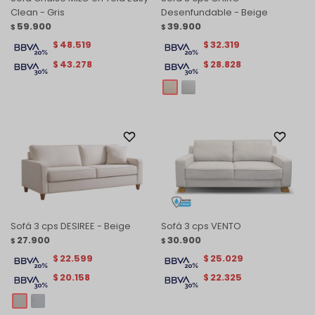
Clean - Gris
Desenfundable - Beige
59.900
39.900
$
$
48.519
32.319
$
$
43.278
28.828
$
$
Sofá 3 cps DESIREE - Beige
Sofá 3 cps VENTO
27.900
30.900
$
$
22.599
25.029
$
$
20.158
22.325
$
$