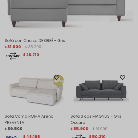
Sofá con Chaise DESIREÉ - Gris
31.900
35.200
$
$
28.710
$
Sofa Cama ROMA Arena
Sofa 3 cps MAGNUS - Gris
PREVENTA
Oscuro
59.500
55.900
61.900
$
$
$
48.195
50.310
$
$