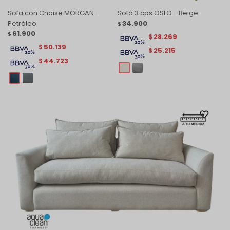
Sofa con Chaise MORGAN -
Sofá 3 cps OSLO - Beige
Petróleo
34.900
$
61.900
$
28.269
$
50.139
$
25.215
$
44.723
$