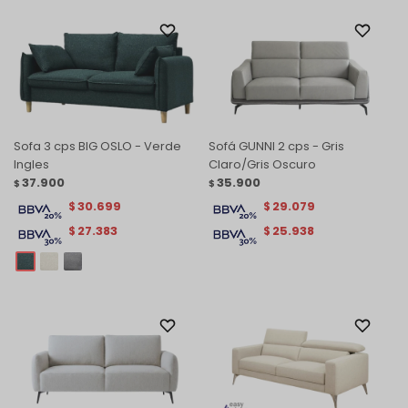
Sofa 3 cps BIG OSLO - Verde
Sofá GUNNI 2 cps - Gris
Ingles
Claro/Gris Oscuro
37.900
35.900
$
$
30.699
29.079
$
$
27.383
25.938
$
$