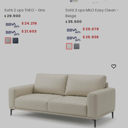
Sofá 2 cps THEO - Gris
Sofá 3 cps MILO Easy Clean -
29.900
Beige
$
35.900
$
24.219
$
29.079
$
21.603
$
25.938
$