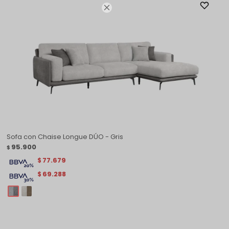

Sofa con Chaise Longue DÚO - Gris
95.900
$
77.679
$
69.288
$