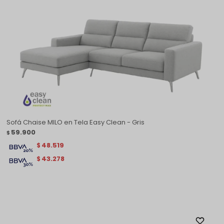
Sofá Chaise MILO en Tela Easy Clean - Gris
59.900
$
48.519
$
43.278
$