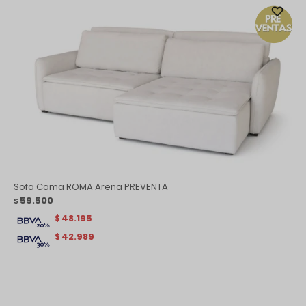
Sofa Cama ROMA Arena PREVENTA
59.500
$
48.195
$
42.989
$