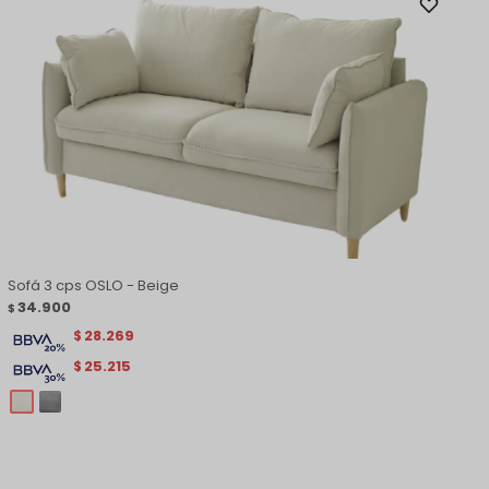
Sofá 3 cps OSLO - Beige
34.900
$
28.269
$
25.215
$