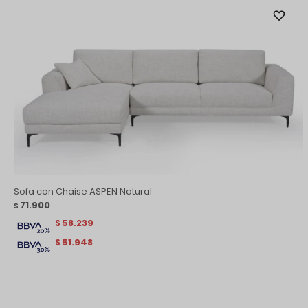
Sofa con Chaise ASPEN Natural
71.900
$
58.239
$
51.948
$