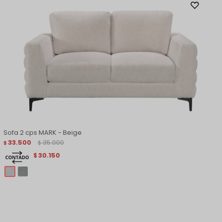
Sofa 2 cps MARK - Beige
33.500
35.000
$
$
30.150
$