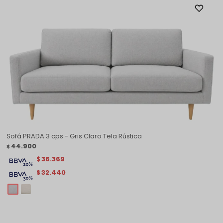
Sofá PRADA 3 cps - Gris Claro Tela Rústica
44.900
$
36.369
$
32.440
$