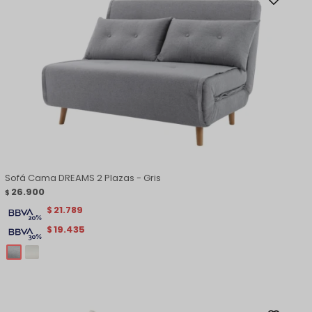
Sofá Cama DREAMS 2 Plazas - Gris
26.900
$
21.789
$
19.435
$