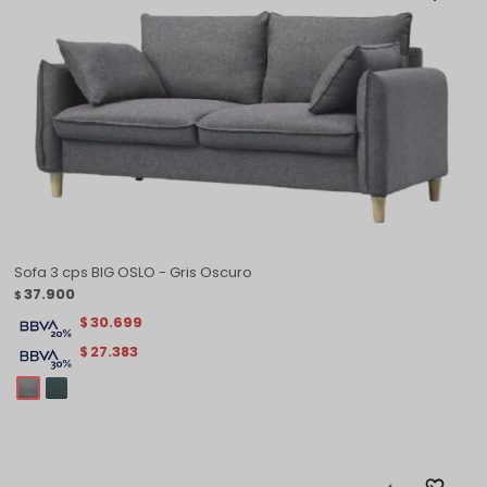
Sofa 3 cps BIG OSLO - Gris Oscuro
37.900
$
30.699
$
27.383
$