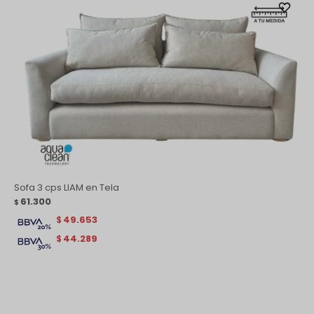
Sofa 3 cps LIAM en Tela
61.300
$
49.653
$
44.289
$