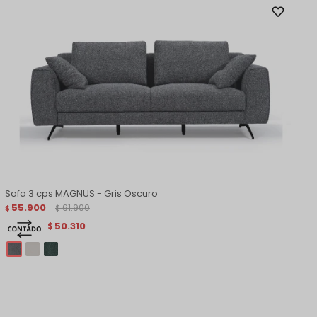
Sofa 3 cps MAGNUS - Gris Oscuro
55.900
61.900
$
$
50.310
$