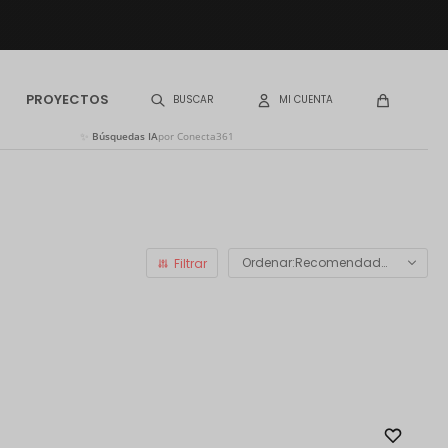
PROYECTOS
✨
Búsquedas IA
por Conecta361
Recomendados