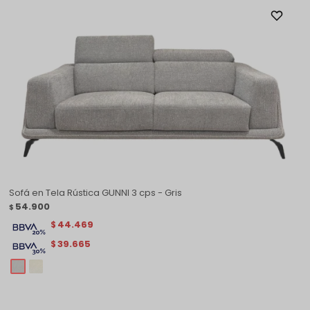
Sofá en Tela Rústica GUNNI 3 cps - Gris
54.900
$
44.469
$
39.665
$