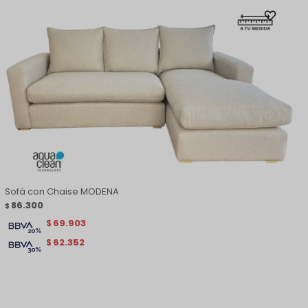
Sofá con Chaise MODENA
86.300
$
69.903
$
62.352
$