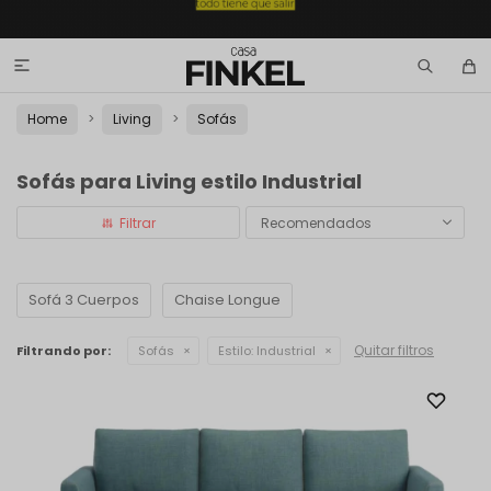

Home
Living
Sofás
Sofás para Living estilo Industrial
Recomendados
Sofá 3 Cuerpos
Chaise Longue
Quitar filtros
Filtrando por:
Sofás
Estilo:
Industrial