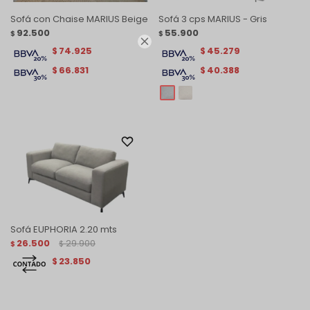
Sofá con Chaise MARIUS Beige
Sofá 3 cps MARIUS - Gris
92.500
55.900
$
$

74.925
45.279
$
$
66.831
40.388
$
$
Sofá EUPHORIA 2.20 mts
26.500
29.900
$
$
23.850
$