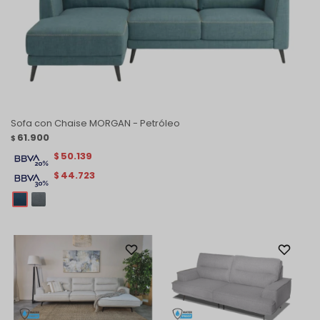
Sofa con Chaise MORGAN - Petróleo
61.900
$
50.139
$
44.723
$