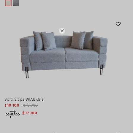

Sofá 3 cps BRAIL Gris
19.100
19.900
$
$
17.190
$