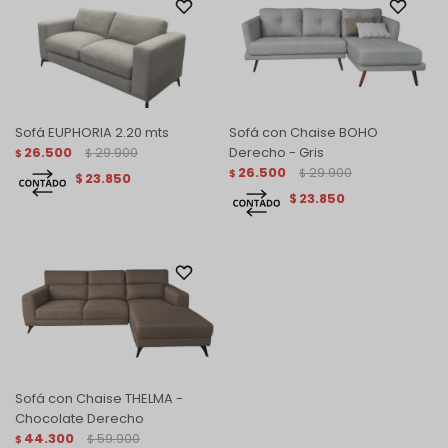
Sofá EUPHORIA 2.20 mts
Sofá con Chaise BOHO
26.500
29.900
Derecho - Gris
$
$
26.500
29.900
$
$
23.850
$
23.850
$
Sofá con Chaise THELMA -
Chocolate Derecho
44.300
59.900
$
$