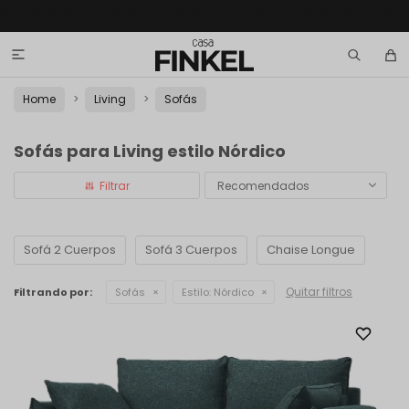

Home
Living
Sofás
Sofás para Living estilo Nórdico
Recomendados
Sofá 2 Cuerpos
Sofá 3 Cuerpos
Chaise Longue
Quitar filtros
Filtrando por:
Sofás
Estilo:
Nórdico