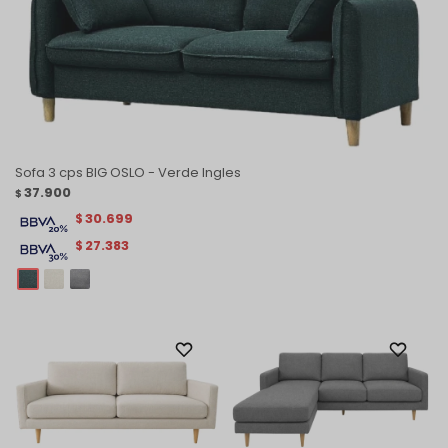
Sofa 3 cps BIG OSLO - Verde Ingles
37.900
$
30.699
$
27.383
$