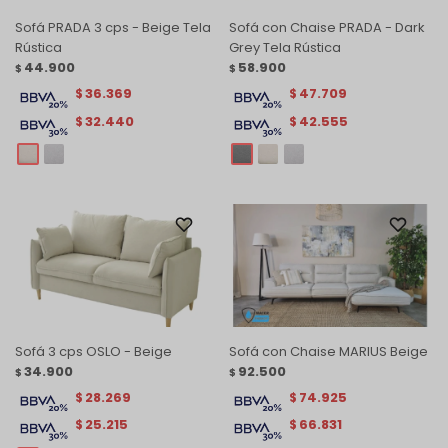
Sofá PRADA 3 cps - Beige Tela
Sofá con Chaise PRADA - Dark
Rústica
Grey Tela Rústica
44.900
58.900
$
$
36.369
47.709
$
$
32.440
42.555
$
$
Sofá 3 cps OSLO - Beige
Sofá con Chaise MARIUS Beige
34.900
92.500
$
$
28.269
74.925
$
$
25.215
66.831
$
$