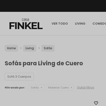
VER TODO
LIVING
COMED
Home
Living
Sofás
Sofás para Living de Cuero
Sofá 3 Cuerpos
Quitar filtros
Filtrando por:
Sofás
Material:
Cuero