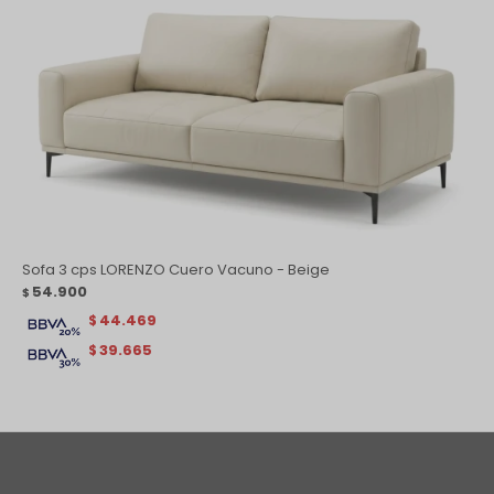
Sofa 3 cps LORENZO Cuero Vacuno - Beige
54.900
$
44.469
$
39.665
$