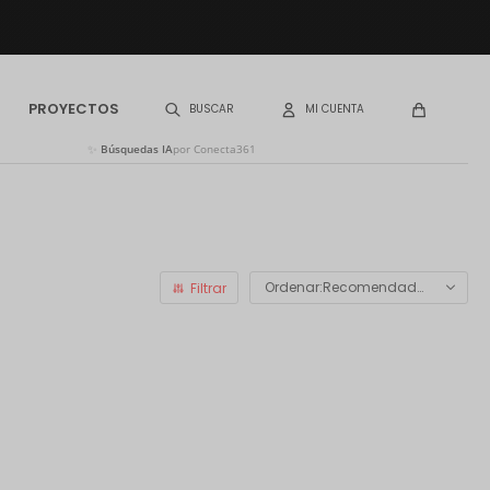
PROYECTOS
✨
Búsquedas IA
por Conecta361
Recomendados