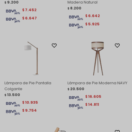
9.200
Madera Natural
$
8.200
$
7.452
$
6.642
$
6.647
$
5.925
$
Lámpara de Pie Pantalla
Lámpara de Pie Moderna NAVY
Colgante
20.500
$
13.500
$
16.605
$
10.935
$
14.811
$
9.754
$