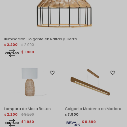
Iluminacion Colgante en Rattan y Hierro
2.200
2.900
$
$
1.980
$
Lampara de Mesa Rattan
Colgante Moderno en Madera
2.200
3.200
7.900
$
$
$
1.980
6.399
$
$