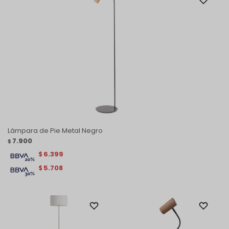
Lámpara de Pie Metal Negro
7.900
$
6.399
$
5.708
$