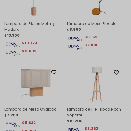
Lampara de Pie en Metal y
Lámpara de Mesa Flexible
Madera
3.900
$
13.300
$
3.159
$
10.773
$
2.818
$
9.609
$
Lámpara de Mesa Ovalada
Lámpara de Pie Tripode con
7.200
Soporte
$
10.200
$
5.832
$
8.262
$
5.202
$