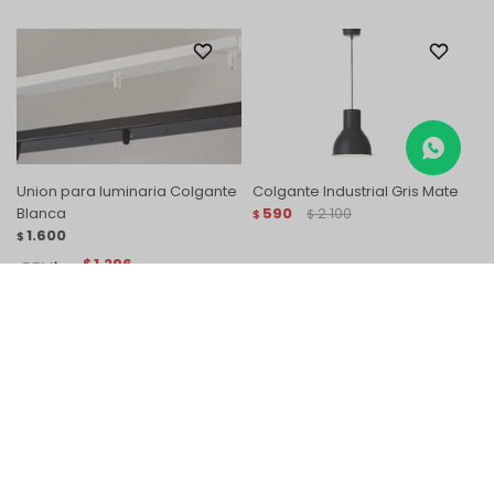
Union para luminaria Colgante
Colgante Industrial Gris Mate
Blanca
590
2.100
$
$
1.600
$
1.296
$
1.156
$