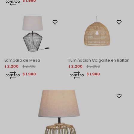
1.980
$
Lámpara de Mesa
Iluminación Colgante en Rattan
2.200
3.700
2.200
5.900
$
$
$
$
1.980
1.980
$
$