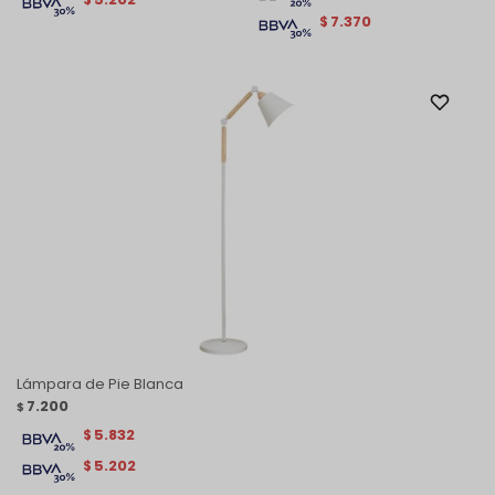
7.370
$
Lámpara de Pie Blanca
7.200
$
5.832
$
5.202
$