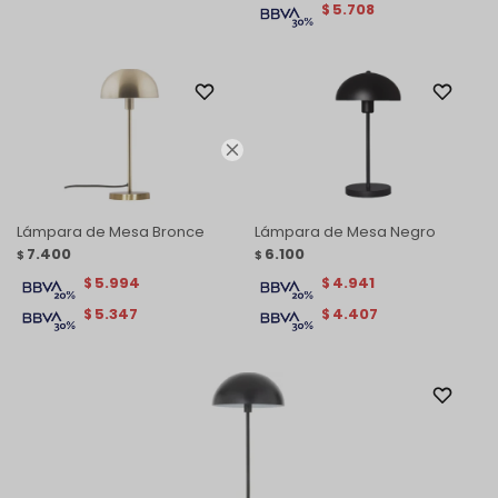
5.708
$

Lámpara de Mesa Bronce
Lámpara de Mesa Negro
7.400
6.100
$
$
5.994
4.941
$
$
5.347
4.407
$
$