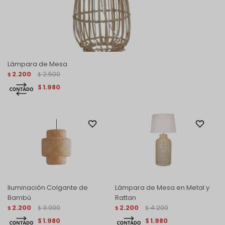
Lámpara de Mesa
2.200
2.500
$
$
1.980
$
Iluminación Colgante de
Lámpara de Mesa en Metal y
Bambú
Rattan
2.200
3.900
2.200
4.200
$
$
$
$
1.980
1.980
$
$