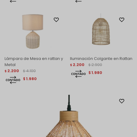
Lámpara de Mesa en rattan y
Iluminación Colgante en Rattan
Metal
2.200
2.900
$
$
2.200
4.100
$
$
1.980
$
1.980
$