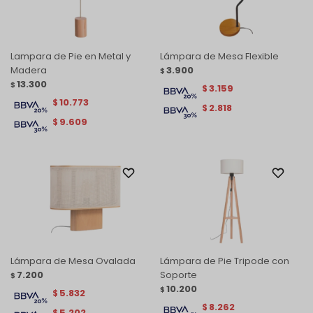
Lampara de Pie en Metal y
Lámpara de Mesa Flexible
Madera
3.900
$
13.300
$
3.159
$
10.773
$
2.818
$
9.609
$
Lámpara de Mesa Ovalada
Lámpara de Pie Tripode con
7.200
Soporte
$
10.200
$
5.832
$
8.262
$
5.202
$