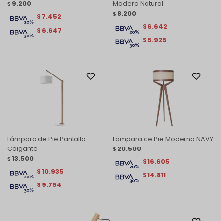
9.200
Madera Natural
$
8.200
$
7.452
$
6.642
$
6.647
$
5.925
$
Lámpara de Pie Pantalla
Lámpara de Pie Moderna NAVY
Colgante
20.500
$
13.500
$
16.605
$
10.935
$
14.811
$
9.754
$