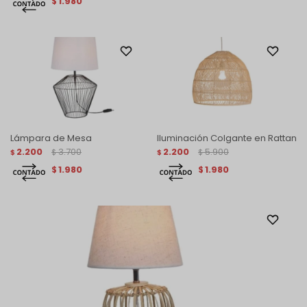
1.980
$
Lámpara de Mesa
Iluminación Colgante en Rattan
2.200
3.700
2.200
5.900
$
$
$
$
1.980
1.980
$
$