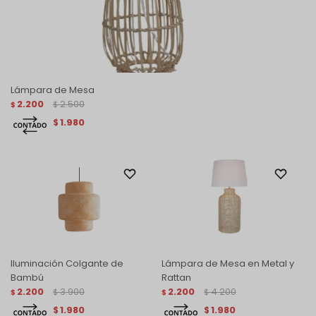
Lámpara de Mesa
2.200
2.500
$
$
1.980
$
Iluminación Colgante de
Lámpara de Mesa en Metal y
Bambú
Rattan
2.200
3.900
2.200
4.200
$
$
$
$
1.980
1.980
$
$