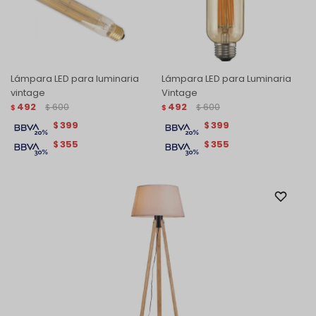
Lámpara LED para luminaria
Lámpara LED para Luminaria
vintage
Vintage
492
600
492
600
$
$
$
$
399
399
$
$
355
355
$
$