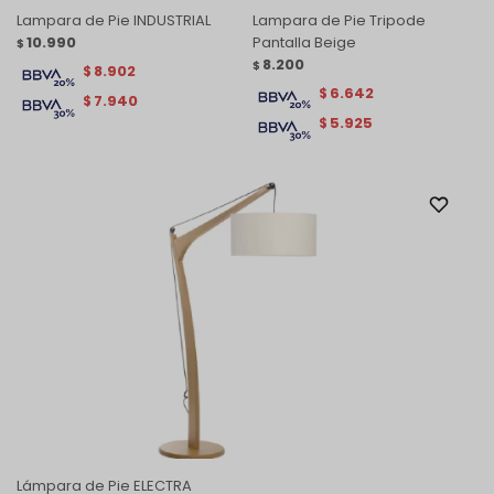
Lampara de Pie INDUSTRIAL
Lampara de Pie Tripode
10.990
Pantalla Beige
$
8.200
$
8.902
$
6.642
$
7.940
$
5.925
$
Lámpara de Pie ELECTRA