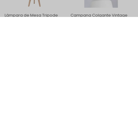
Lámpara de Mesa Tripode
Campana Colgante Vintage
Cilíndrico
Blanco
7.700
2.200
$
$
6.237
1.782
$
$
5.563
1.590
$
$
Aplique de Pared Vintage
2.600
$
2.106
$
1.879
$