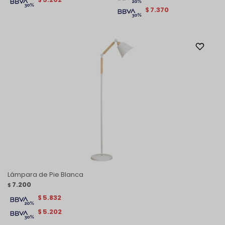
7.370
$
Lámpara de Pie Blanca
7.200
$
5.832
$
5.202
$