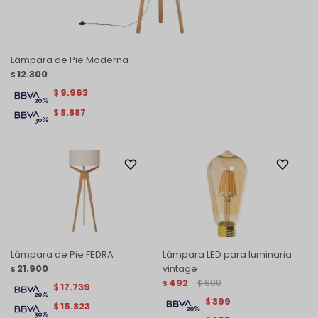
Lámpara de Pie Moderna
12.300
$
9.963
$
8.887
$
Lámpara de Pie FEDRA
Lámpara LED para luminaria
21.900
vintage
$
492
600
$
$
17.739
$
399
$
15.823
$