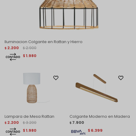
Iluminacion Colgante en Rattan y Hierro
2.200
2.900
$
$
1.980
$
Lampara de Mesa Rattan
Colgante Moderno en Madera
2.200
3.200
7.900
$
$
$
1.980
6.399
$
$