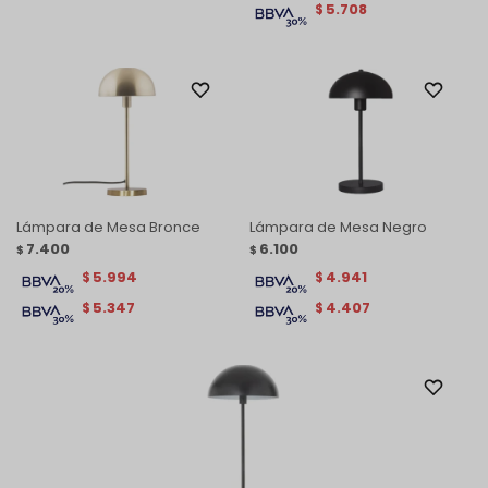
5.708
$
Lámpara de Mesa Bronce
Lámpara de Mesa Negro
7.400
6.100
$
$
5.994
4.941
$
$
5.347
4.407
$
$