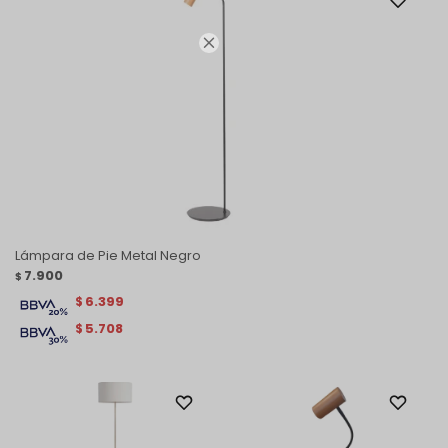

Lámpara de Pie Metal Negro
7.900
$
6.399
$
5.708
$