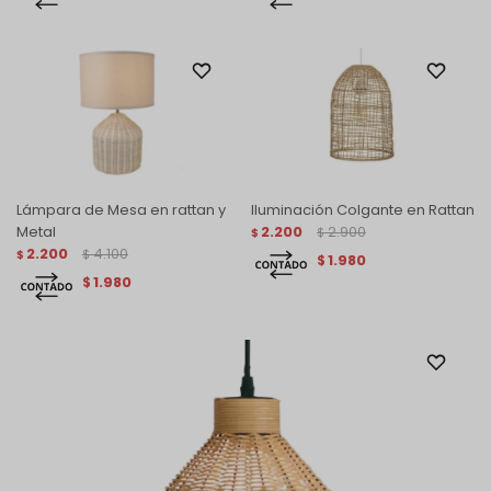
Lámpara de Mesa en rattan y
Iluminación Colgante en Rattan
Metal
2.200
2.900
$
$
2.200
4.100
$
$
1.980
$
1.980
$