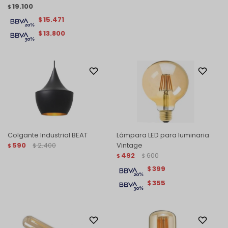
19.100
$
15.471
$
13.800
$
Colgante Industrial BEAT
Lámpara LED para luminaria
590
2.400
Vintage
$
$
492
600
$
$
399
$
355
$