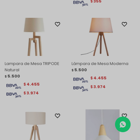
355
$
Lampara de Mesa TRIPODE
Lámpara de Mesa Moderna
Natural
5.500
$
5.500
$
4.455
$
4.455
$
3.974
$
3.974
$