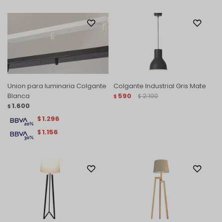
Union para luminaria Colgante
Colgante Industrial Gris Mate
Blanca
590
2.100
$
$
1.600
$
1.296
$
1.156
$