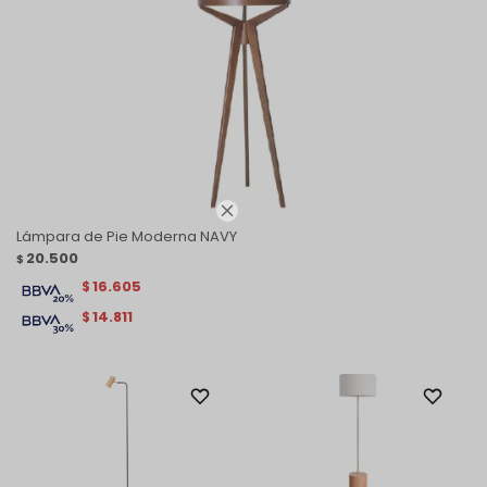

Lámpara de Pie Moderna NAVY
20.500
$
16.605
$
14.811
$