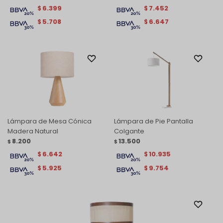
6.399
7.452
$
$
5.708
6.647
$
$
Lámpara de Mesa Cónica
Lámpara de Pie Pantalla
Madera Natural
Colgante
8.200
13.500
$
$
6.642
10.935
$
$
5.925
9.754
$
$