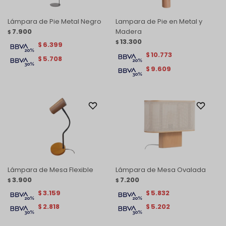
Lámpara de Pie Metal Negro
Lampara de Pie en Metal y
7.900
Madera
$
13.300
$
6.399
$
10.773
$
5.708
$
9.609
$
Lámpara de Mesa Flexible
Lámpara de Mesa Ovalada
3.900
7.200
$
$
3.159
5.832
$
$
2.818
5.202
$
$