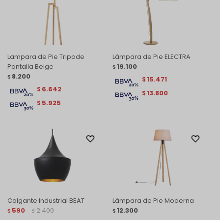
Lampara de Pie Tripode
Lámpara de Pie ELECTRA
Pantalla Beige
19.100
$
8.200
$
15.471
$
6.642
$
13.800
$
5.925
$
Colgante Industrial BEAT
Lámpara de Pie Moderna
590
2.400
12.300
$
$
$