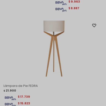
9.963
$
8.887
$
Lámpara de Pie FEDRA
21.900
$
17.739
$
15.823
$