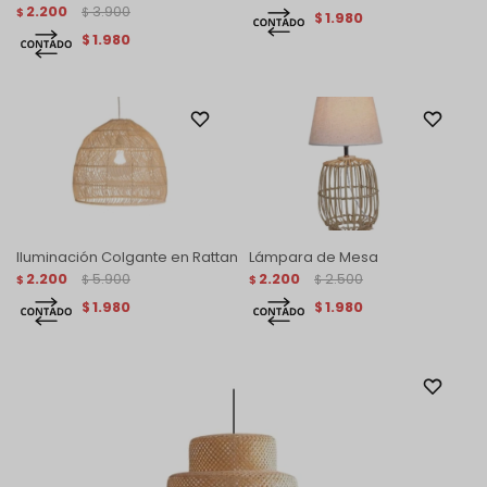
2.200
3.900
$
$
1.980
$
1.980
$
Iluminación Colgante en Rattan
Lámpara de Mesa
2.200
5.900
2.200
2.500
$
$
$
$
1.980
1.980
$
$