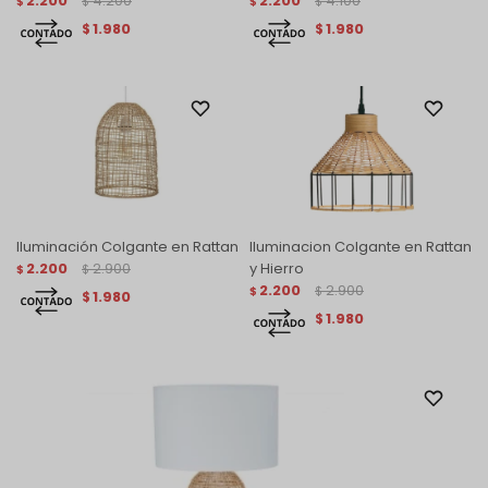
2.200
4.200
2.200
4.100
$
$
$
$
1.980
1.980
$
$
Iluminación Colgante en Rattan
Iluminacion Colgante en Rattan
2.200
2.900
y Hierro
$
$
2.200
2.900
$
$
1.980
$
1.980
$