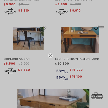
9.900
11.900
9.900
11.900
$
$
$
$
8.910
8.910
$
$

Escritorio AMBAR
Escritorio IRON 1 Cajon 1.20m
8.500
9.900
20.900
$
$
$
7.650
16.929
$
$
15.100
$