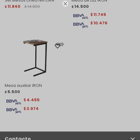
Set Mesas Línea NATURA
Mesa de Luz IRON

11.840
14.800
14.500
$
$
$
11.745
$
10.476
$
Mesa auxiliar IRON
5.500
$
4.455
$
3.974
$
Contacto