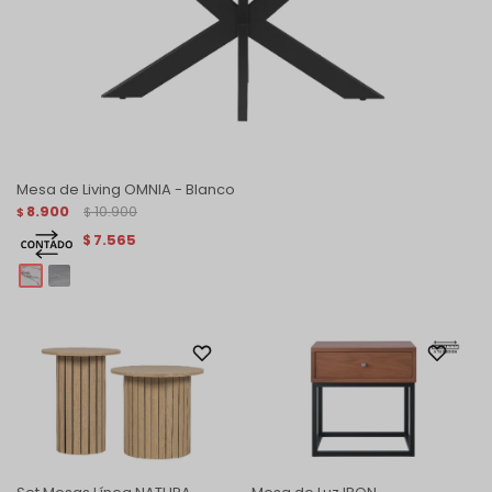
Mesa de Living OMNIA - Blanco
8.900
10.900
$
$
7.565
$