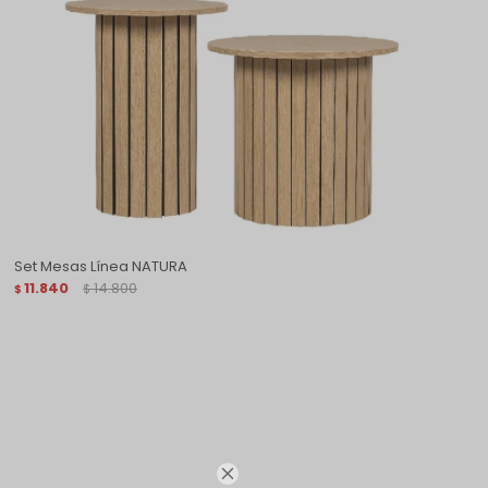
Set Mesas Línea NATURA
11.840
14.800
$
$
