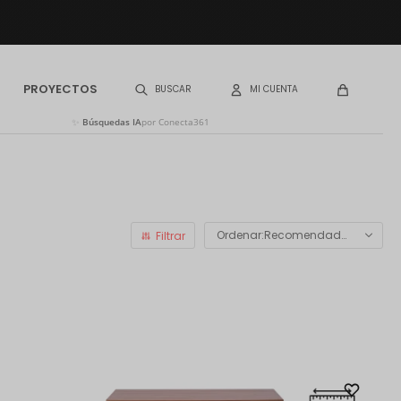
PROYECTOS
✨
Búsquedas IA
por Conecta361
Recomendados