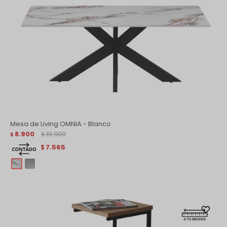
Mesa de Living OMNIA - Blanco
8.900
10.900
$
$
7.565
$