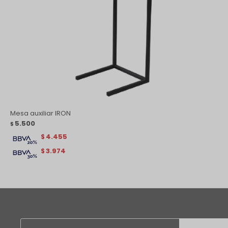
Mesa auxiliar IRON
5.500
$
4.455
$
3.974
$