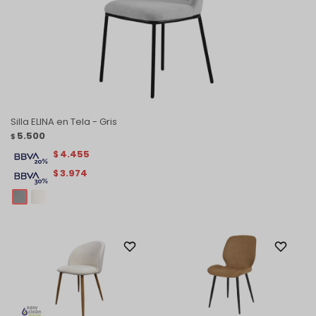
Silla ELINA en Tela - Gris
5.500
$
4.455
$
3.974
$