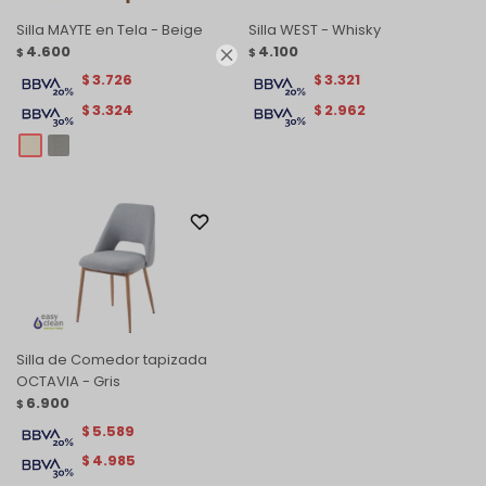
Silla MAYTE en Tela - Beige
Silla WEST - Whisky
4.600
4.100
$
$

3.726
3.321
$
$
3.324
2.962
$
$
Silla de Comedor tapizada
OCTAVIA - Gris
6.900
$
5.589
$
4.985
$