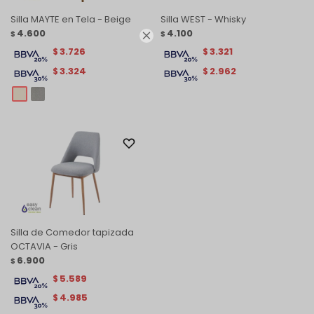
Silla MAYTE en Tela - Beige
Silla WEST - Whisky
4.600
4.100
$
$

3.726
3.321
$
$
3.324
2.962
$
$
Silla de Comedor tapizada
OCTAVIA - Gris
6.900
$
5.589
$
4.985
$