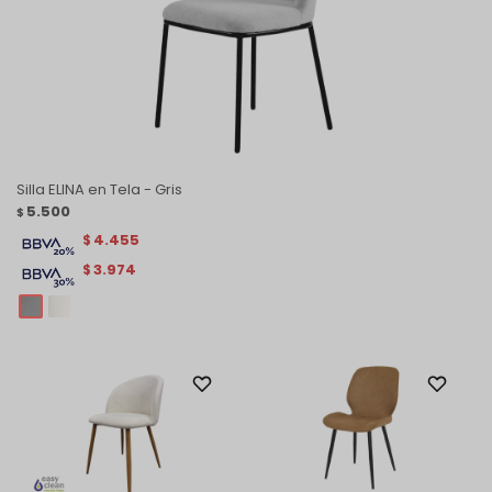
Silla ELINA en Tela - Gris
5.500
$
4.455
$
3.974
$