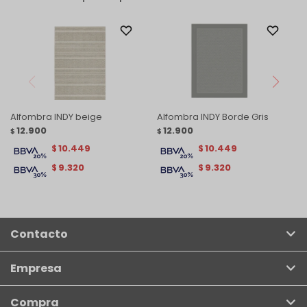
Alfombra INDY beige
Alfombra INDY Borde Gris
12.900
12.900
$
$
10.449
10.449
$
$
9.320
9.320
$
$
Contacto
Empresa
Compra