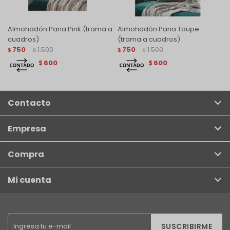
Almohadón Pana Pink (trama a
Almohadón Pana Taupe
cuadros)
(trama a cuadros)
750
1.500
750
1.500
$
$
$
$
600
600
$
$
Contacto
Empresa
Compra
Mi cuenta
SUSCRIBIRME