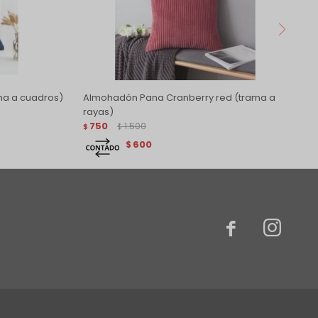
ma a cuadros)
Almohadón Pana Cranberry red (trama a
rayas)
750
1.500
$
$
600
$

