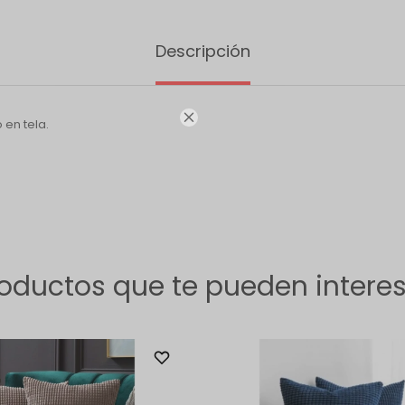
Descripción

en tela.
oductos que te pueden intere