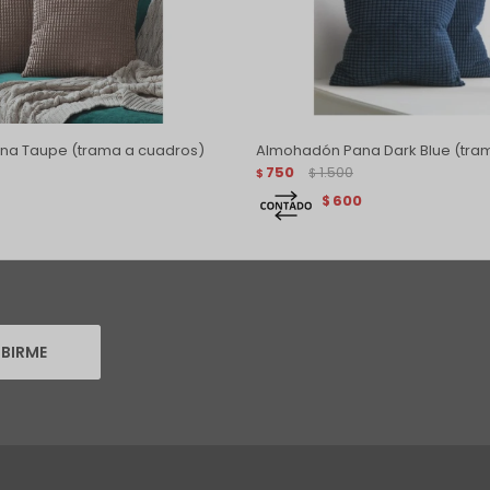
na Taupe (trama a cuadros)
Almohadón Pana Dark Blue (tra
750
1.500
$
$
600
$
IBIRME