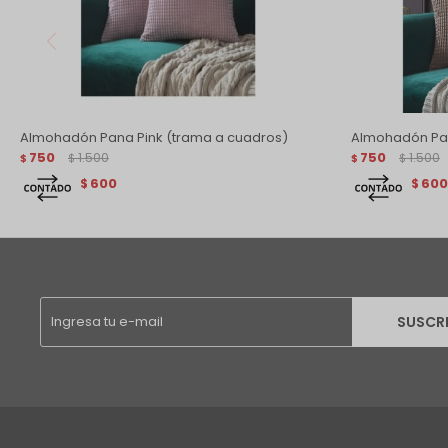
Almohadón Pana Pink (trama a cuadros)
Almohadón Pa
750
1.500
750
1.500
$
$
$
$
600
600
$
$
SUSCR