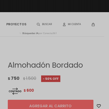
PROYECTOS
✨
Búsquedas IA
por Conecta361
Almohadón Bordado
750
1.500
$
$
50
600
$
AGREGAR AL CARRITO