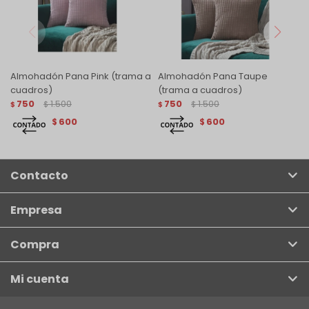
Almohadón Pana Pink (trama a
Almohadón Pana Taupe
cuadros)
(trama a cuadros)
750
1.500
750
1.500
$
$
$
$
600
600
$
$
Contacto
Empresa
Compra
Mi cuenta