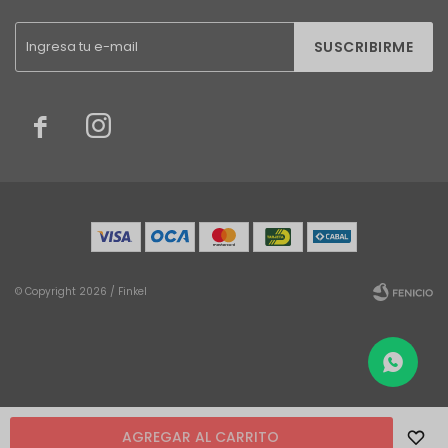
SUSCRIBIRME


© Copyright 2026 / Finkel
Fenicio
AGREGAR AL CARRITO