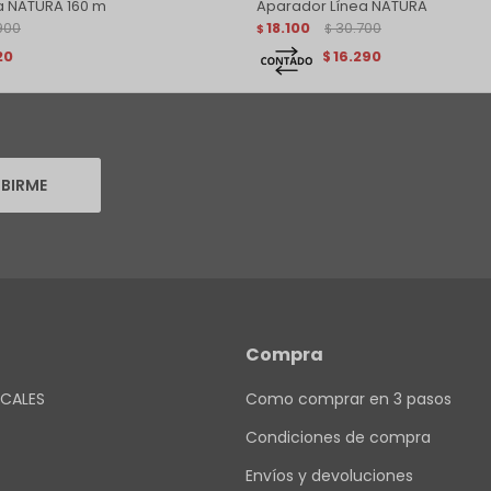
a NATURA 160 m
Aparador Línea NATURA
900
18.100
30.700
$
$
20
16.290
$
IBIRME
Compra
CALES
Como comprar en 3 pasos
Condiciones de compra
Envíos y devoluciones