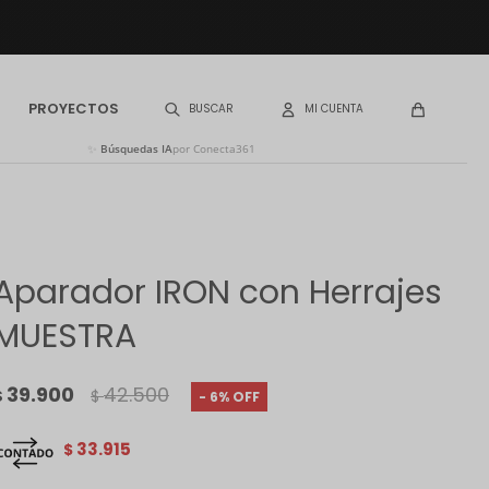
PROYECTOS
✨
Búsquedas IA
por Conecta361
Aparador IRON con Herrajes
MUESTRA
39.900
42.500
$
$
6
33.915
$