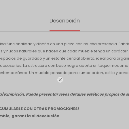
Descripción
na funcionalidad y diseño en una pieza con mucha presencia. Fabri
as y nudos naturales que hacen que cada mueble tenga un carácter 
espacios de guardado y un estante central abierto, ideal para organiz
o accesorios. La estructura con base negra aporta un toque moderno y
 contemporáneo. Un mueble pensado para sumar orden, estilo y pers

/exhibición. Puede presentar leves detalles estéticos propios de
 ACUMULABLE CON OTRAS PROMOCIONES!
bio, garantía ni devolución.