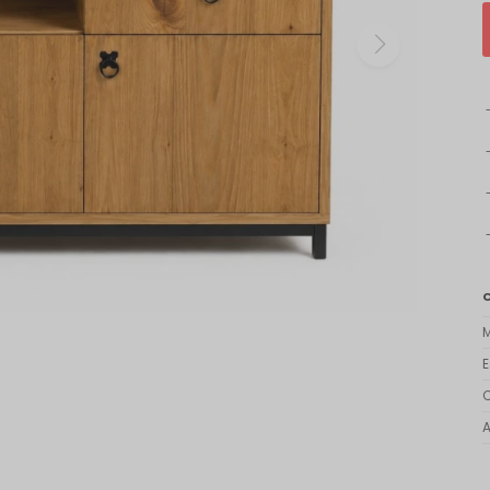
M
E
C