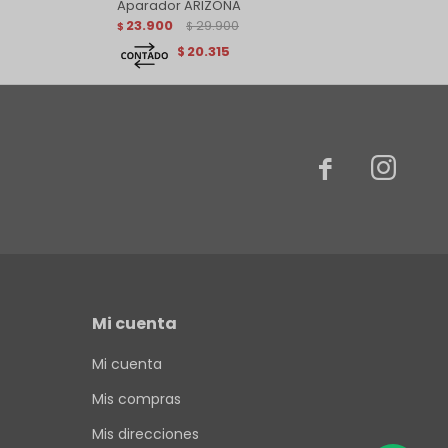
Aparador ARIZONA
23.900
29.900
$
$
20.315
$


Mi cuenta
Mi cuenta
Mis compras
Mis direcciones