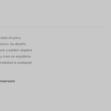
cado en pino,
único. Su diseño
ar y exhibir objetos
 crea un equilibrio
onalidad a cualquier
 showroom
.