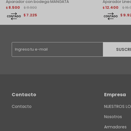
Aparador con bodega MANGATA
Aparador Line
8.500
11.900
12.400
16.
$
$
$
$
7.225
9.9
$
$
SUSCR
Contacto
Empresa
Contacto
NUESTROS LO
Nosotros
Armadores