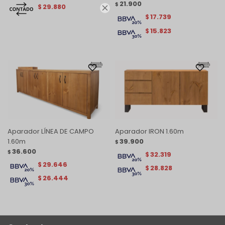
21.900
$
29.880
$

17.739
$
15.823
$
Aparador LÍNEA DE CAMPO
Aparador IRON 1.60m
1.60m
39.900
$
36.600
$
32.319
$
29.646
$
28.828
$
26.444
$