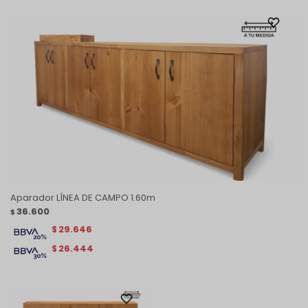
Aparador LÍNEA DE CAMPO 1.60m
36.600
$
29.646
$
26.444
$