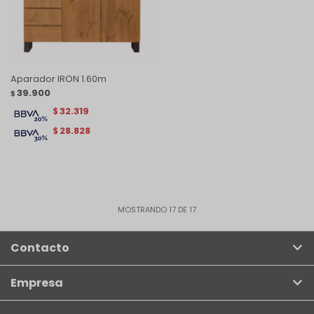
Aparador IRON 1.60m
39.900
$
32.319
$
28.828
$
MOSTRANDO
17
DE
17
Contacto
Empresa