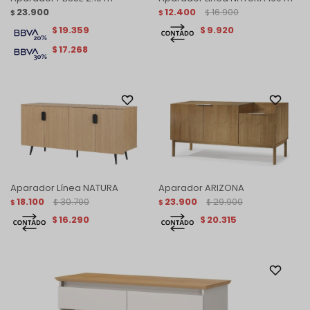
23.900
12.400
16.900
$
$
$
19.359
9.920
$
$
17.268
$
Aparador Línea NATURA
Aparador ARIZONA
18.100
30.700
23.900
29.900
$
$
$
$
16.290
20.315
$
$