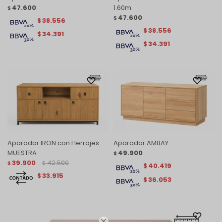
47.600
1.60m
$
47.600
$
38.556
$
38.556
$
34.391
$
34.391
$
Aparador IRON con Herrajes
Aparador AMBAY
MUESTRA
49.900
$
39.900
42.500
$
$
40.419
$
33.915
$
36.053
$
