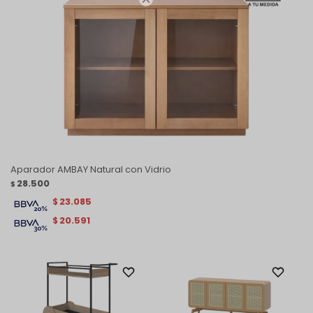
Aparador AMBAY Natural con Vidrio
28.500
$
23.085
$
20.591
$