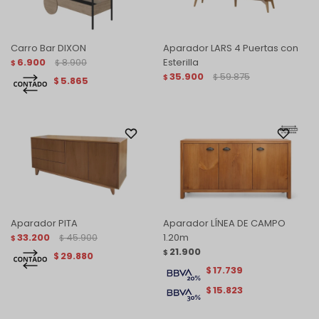
Carro Bar DIXON
Aparador LARS 4 Puertas con
6.900
8.900
Esterilla
$
$
35.900
59.875
$
$
5.865
$
Aparador PITA
Aparador LÍNEA DE CAMPO
33.200
45.900
1.20m
$
$
21.900
$
29.880
$
17.739
$
15.823
$