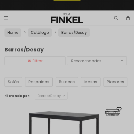

Home
Catálogo
Barras/Desay
Barras/Desay
Recomendados
Sofás
Respaldos
Butacas
Mesas
Placares
Filtrando por:
Barras/Desay