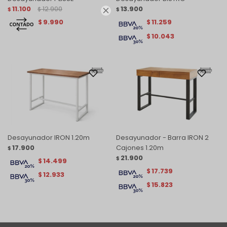
11.100
12.900
13.900
$
$
$

9.990
11.259
$
$
10.043
$
Desayunador IRON 1.20m
Desayunador - Barra IRON 2
17.900
Cajones 1.20m
$
21.900
$
14.499
$
17.739
$
12.933
$
15.823
$