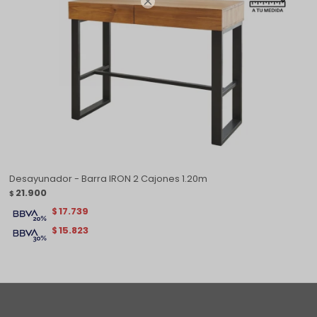

Desayunador - Barra IRON 2 Cajones 1.20m
21.900
$
17.739
$
15.823
$