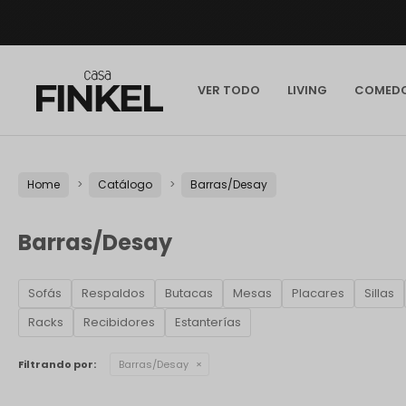
VER TODO
LIVING
COMED
Home
Catálogo
Barras/Desay
Barras/Desay
Sofás
Respaldos
Butacas
Mesas
Placares
Sillas
Racks
Recibidores
Estanterías
Filtrando por:
Barras/Desay