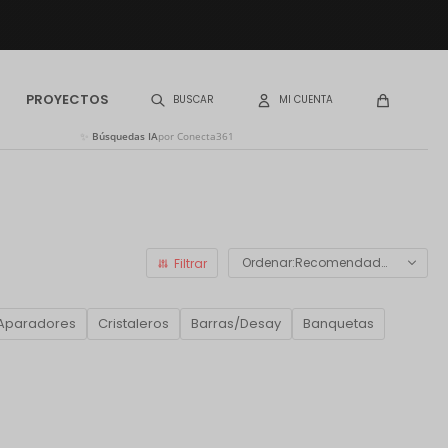
PROYECTOS
✨
Búsquedas IA
por Conecta361
Recomendados
Aparadores
Cristaleros
Barras/Desay
Banquetas