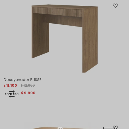
Desayunador PLISSE
11.100
12.900
$
$
9.990
$