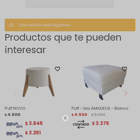
Este artículo está agotado.
Productos que te pueden
interesar
Puff NOVO
Puff - Isla AMADEUS - Blanco
4.500
4.500
5.900
$
$
$

3.645
3.375
$
$
3.251
$