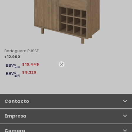
Bodeguero PLISSE
12.900
$
10.449

$
9.320
$
Contacto
Empresa
Compra