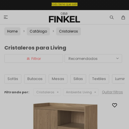

Home
Catálogo
Cristaleros
Cristaleros para Living
Recomendados
Sofás
Butacas
Mesas
Sillas
Textiles
Lumina
Quitar filtros
Filtrando por:
Cristaleros
Ambiente:
Living