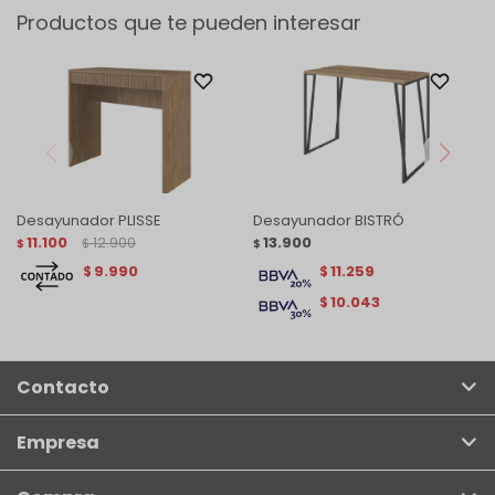
Productos que te pueden interesar
Desayunador PLISSE
Desayunador BISTRÓ
11.100
12.900
13.900
$
$
$
9.990
11.259
$
$
10.043
$
Contacto
Empresa