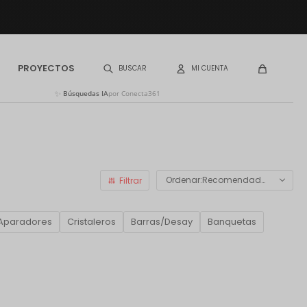
PROYECTOS
✨
Búsquedas IA
por Conecta361
Recomendados
Aparadores
Cristaleros
Barras/Desay
Banquetas