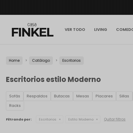
VER TODO
LIVING
COMED
Home
Catálogo
Escritorios
Escritorios estilo Moderno
Sofás
Respaldos
Butacas
Mesas
Placares
Sillas
Racks
Quitar filtros
Filtrando por:
Escritorios
Estilo:
Moderno