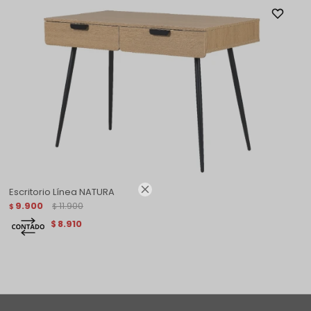

Escritorio Línea NATURA
9.900
11.900
$
$
8.910
$