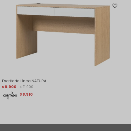
Escritorio Línea NATURA
9.900
11.900
$
$
8.910
$