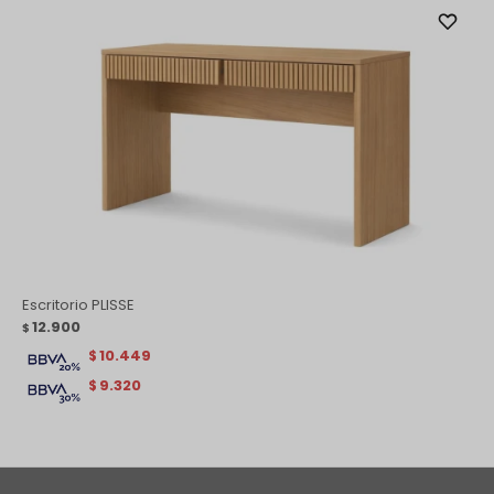
Escritorio PLISSE
12.900
$
10.449
$
9.320
$